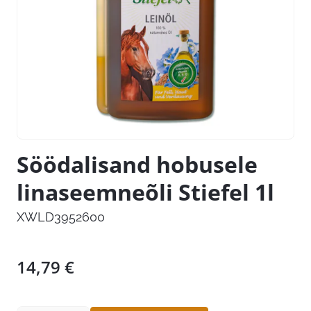
Söödalisand hobusele
linaseemneõli Stiefel 1l
XWLD3952600
14,79
€