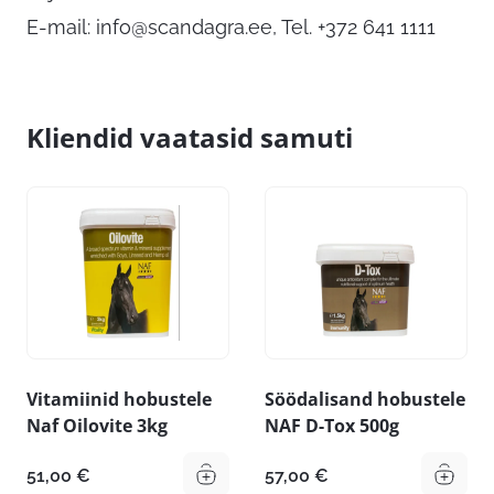
E-mail:
info@scandagra.ee
, Tel. +372 641 1111
Kliendid vaatasid samuti
Vitamiinid hobustele
Söödalisand hobustele
Naf Oilovite 3kg
NAF D-Tox 500g
51,00
€
57,00
€