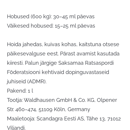
Hobused (600 kg): 30–45 ml päevas
Väikesed hobused: 15–25 ml päevas
Hoida jahedas, kuivas kohas, kaitstuna otsese
päikesevalguse eest. Pärast avamist kasutada
kiiresti. Palun järgige Saksamaa Ratsaspordi
Föderatsiooni kehtivaid dopinguvastaseid
juhiseid (ADMR).
Pakend: 1 l
Tootja: Waldhausen GmbH & Co. KG, Olpener
Str. 460–474, 51109 Köln, Germany
Maaletooja: Scandagra Eesti AS, Tähe 13, 71012
Viljandi.