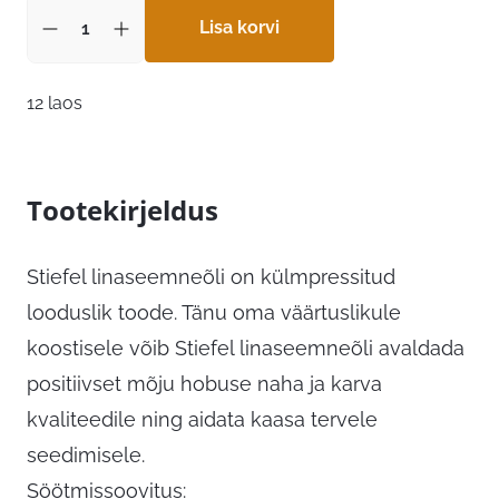
Lisa korvi
12 laos
Tootekirjeldus
Stiefel linaseemneõli on külmpressitud
looduslik toode. Tänu oma väärtuslikule
koostisele võib Stiefel linaseemneõli avaldada
positiivset mõju hobuse naha ja karva
kvaliteedile ning aidata kaasa tervele
seedimisele.
Söötmissoovitus: