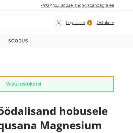
+372 5304 2064
e-shop@scandagra.ee
Logi sisse
Ostukorv
SOODUS
.
Vaata ostukorvi
öödalisand hobusele
qusana Magnesium