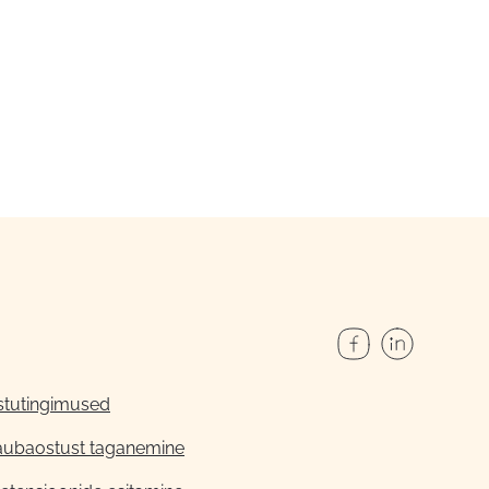
stutingimused
aubaostust taganemine