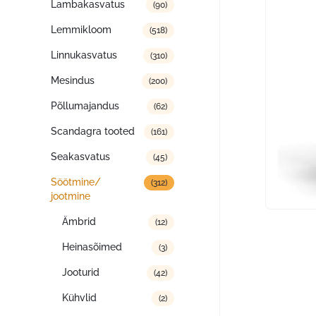
Lambakasvatus
(90)
Lemmikloom
(518)
Linnukasvatus
(310)
Mesindus
(200)
Põllumajandus
(62)
Scandagra tooted
(161)
Seakasvatus
(45)
Söötmine/
(312)
jootmine
Ämbrid
(12)
Heinasõimed
(3)
Jooturid
(42)
Kühvlid
(2)