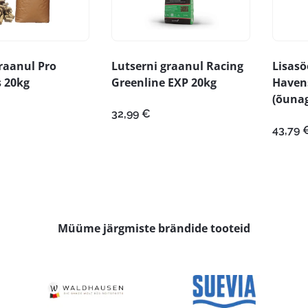
raanul Pro
Lutserni graanul Racing
Lisasö
 20kg
Greenline EXP 20kg
Havens
(õunag
32,99
€
43,79
Müüme järgmiste brändide tooteid