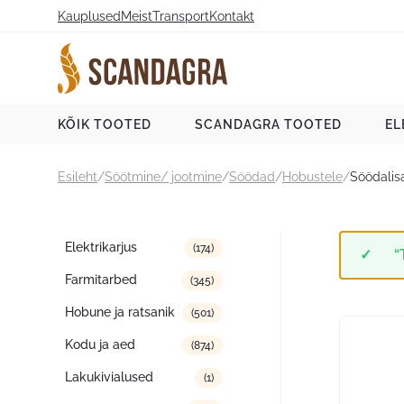
Liigu
Kauplused
Meist
Transport
Kontakt
sisu
juurde
Scandagra e-pood
KÕIK TOOTED
SCANDAGRA TOOTED
EL
Esileht
/
Söötmine/ jootmine
/
Söödad
/
Hobustele
/
Söödalis
Tootekategooriad
Elektrikarjus
(174)
“
Farmitarbed
(345)
Hobune ja ratsanik
(501)
Kodu ja aed
(874)
Lakukivialused
(1)