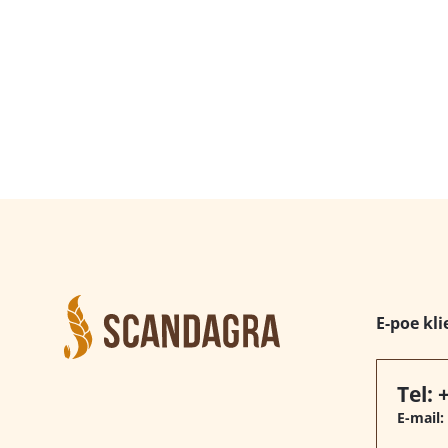
E-poe kli
Tel:
E-mail: