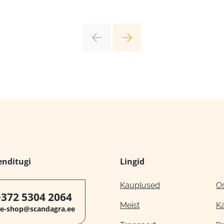
enditugi
Lingid
Kauplused
O
+372 5304 2064
Meist
K
e-shop@scandagra.ee