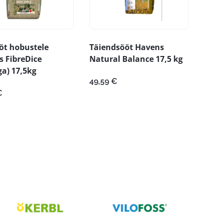
öt hobustele
Täiendsööt Havens
 FibreDice
Natural Balance 17,5 kg
a) 17,5kg
49,59
€
€