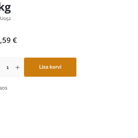
kg
U052
,59
€
Lisa korvi
laos