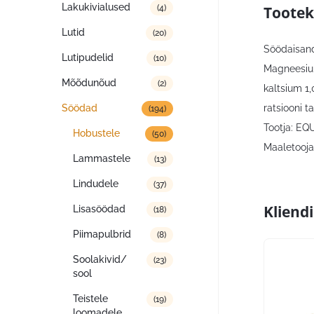
Lakukivialused
Tootek
(4)
Lutid
(20)
Söödaisan
Lutipudelid
(10)
Magneesium 
Mõõdunõud
(2)
kaltsium 1
ratsiooni 
Söödad
(194)
Tootja: EQ
Hobustele
(50)
Maaletooja:
Lammastele
(13)
Lindudele
(37)
Kliend
Lisasöödad
(18)
Piimapulbrid
(8)
Soolakivid/
(23)
sool
Teistele
(19)
loomadele