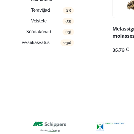
Teraviljad
(13)
Veistele
(33)
Melassig
Söödakünad
(23)
molasses
Veisekasvatus
(230)
35,79
€