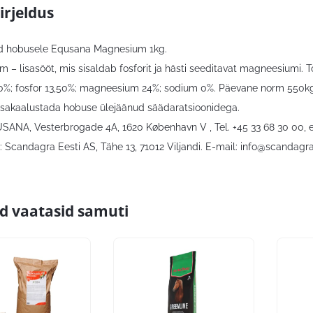
irjeldus
d hobusele Equsana Magnesium 1kg.
– lisasööt, mis sisaldab fosforit ja hästi seeditavat magneesiumi. To
,0%; fosfor 13,50%; magneesium 24%; sodium 0%. Päevane norm 550kg
tasakaalustada hobuse ülejäänud säädaratsioonidega.
USANA, Vesterbrogade 4A, 1620 København V , Tel. +45 33 68 30 00,
 Scandagra Eesti AS, Tähe 13, 71012 Viljandi. E-mail:
info@scandagra
id vaatasid samuti