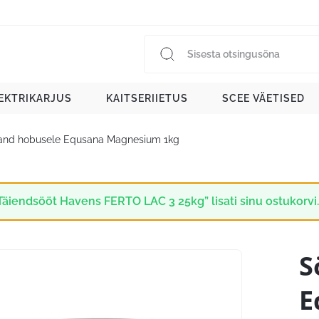
EKTRIKARJUS
KAITSERIIETUS
SCEE VÄETISED
and hobusele Equsana Magnesium 1kg
Täiendsööt Havens FERTO LAC 3 25kg” lisati sinu ostukorvi
S
E