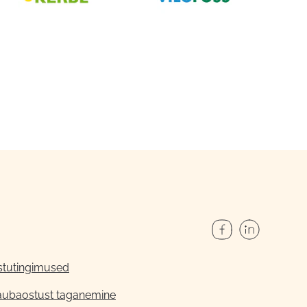
stutingimused
aubaostust taganemine