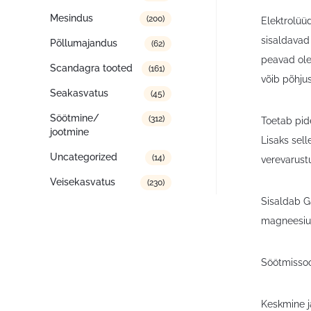
Mesindus
(200)
Elektrolüü
sisaldavad 
Põllumajandus
(62)
peavad olem
Scandagra tooted
(161)
võib põhju
Seakasvatus
(45)
Söötmine/
(312)
Toetab pid
jootmine
Lisaks sell
Uncategorized
(14)
verevarust
Veisekasvatus
(230)
Sisaldab G
magneesium
Söötmissoo
Keskmine j