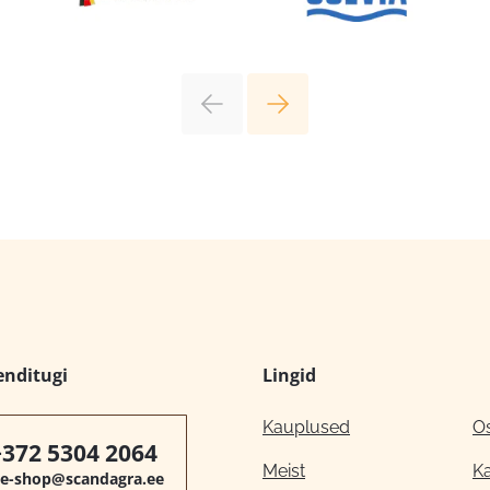
enditugi
Lingid
Kauplused
O
+372 5304 2064
Meist
K
e-shop@scandagra.ee