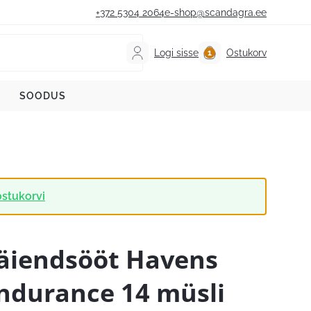
+372 5304 2064
e-shop@scandagra.ee
Logi sisse
Ostukorv
SOODUS
ostukorvi
äiendsööt Havens
ndurance 14 müsli