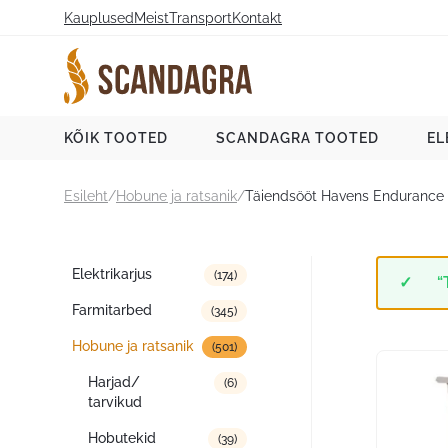
Liigu
Kauplused
Meist
Transport
Kontakt
sisu
juurde
Scandagra e-pood
KÕIK TOOTED
SCANDAGRA TOOTED
EL
Esileht
/
Hobune ja ratsanik
/
Täiendsööt Havens Endurance 
Tootekategooriad
Elektrikarjus
(174)
“
Farmitarbed
(345)
Hobune ja ratsanik
(501)
Harjad/
(6)
tarvikud
Hobutekid
(39)