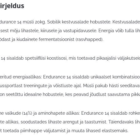
irjeldus
urance 14 müsli 20kg. Sobilik kestvusalade hobustele. Kestvusaladel 
est mõju lihastele, kiirusele ja vastupidavusele. Energia võib tulla li
ödast ja kiudainete fermentatsioonist (rasvhapped).
4 sisaldab spetsiifilisi koostisosi, mis toetavad pikaajalisi väljakutsei
ritud energiaallikas: Endurance 14 sisaldab unikaalset kombinatsiooni 
ssportlast treeningute ja võistluste ajal. Müsli pakub hästi seeditav
a on seetõttu ideaalne hobustele, kes peavad jõudlust saavutama pi
e valkude (14%) ja aminohapete allikas: Endurance 14 sisaldab rohke
e allikas, soodustades lihaste arengut ja taastumist. Täiendavaks li
 et toetada piimhappe väljutamist ja muuta lihased elastsemaks.