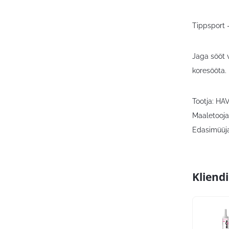
Tippsport 
Jaga sööt 
koresööta.
Tootja: HA
Maaletooja:
Edasimüüja
Kliend