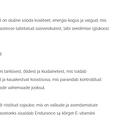
on oluline sööda kvaliteet, energia kogus ja valgud, mis
hastesse talletatud süsivesikutest, läbi seedimise (glükoos)
d:
tärklisest, õlidest ja kiudainetest, mis toidab
at ja kauakestvat koostisosa, mis parandab kontrollitud
kkade vahemaade jooksul.
lt röstitud sojaube, mis on valkude ja asendamatute
hasetoeks sisaldab Endurance 14 kõrget E-vitamiini