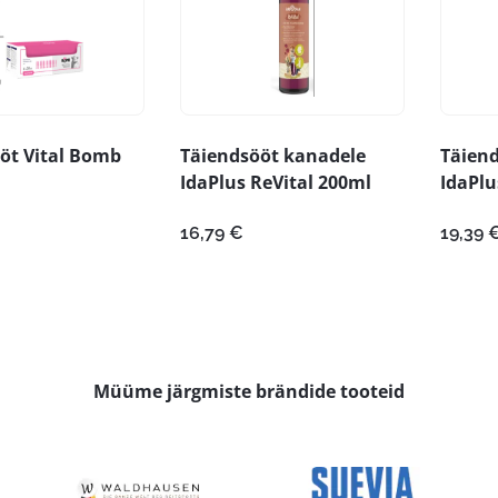
öt Vital Bomb
Täiendsööt kanadele
Täien
IdaPlus ReVital 200ml
IdaPlu
16,79
€
19,39
Müüme järgmiste brändide tooteid