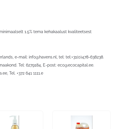
nimaalselt 1.5% tema kehakaalust kvaliteetsest
rlands, e-mail:
info@havens.nl
, tel: tel:+31(0)478-638238.
 maakond. Tel: 6279184, E-post:
eco@ecocapital.ee
.
a.ee
, Tel. +372 641 1111.e