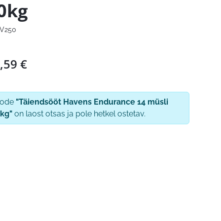
0kg
V250
,59
€
oode
"Täiendsööt Havens Endurance 14 müsli
kg"
on laost otsas ja pole hetkel ostetav.