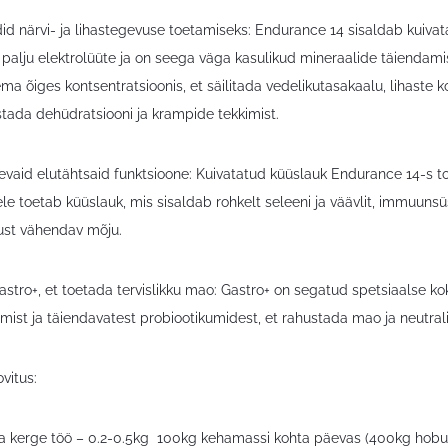
did närvi- ja lihastegevuse toetamiseks: Endurance 14 sisaldab kuiva
palju elektrolüüte ja on seega väga kasulikud mineraalide täiendamis
a õiges kontsentratsioonis, et säilitada vedelikutasakaalu, lihaste k
stada dehüdratsiooni ja krampide tekkimist.
evaid elutähtsaid funktsioone: Kuivatatud küüslauk Endurance 14-s to
ele toetab küüslauk, mis sisaldab rohkelt seleeni ja väävlit, immuuns
ust vähendav mõju.
astro+, et toetada tervislikku mao: Gastro+ on segatud spetsiaalse ko
ist ja täiendavatest probiootikumidest, et rahustada mao ja neutrali
vitus:
a kerge töö – 0.2-0.5kg 100kg kehamassi kohta päevas (400kg hobu