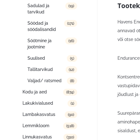
Tootek
Sadulad ja
(19)
tarvikud
Havens End
Söödad ja
(171)
söödalisandid
annavad ots
või otse sö
Söötmine ja
(16)
jootmine
Endurance 1
Suulised
(5)
Tallitarvikud
(12)
Kontsentree
Valjad/ ratsmed
(8)
vastupidavu
Kodu ja aed
(874)
jõudlust j
Lakukivialused
(1)
Suurepäran
Lambakasvatus
(90)
aminohapet
Lemmikloom
(518)
sisaldust,
Linnukasvatus
(310)