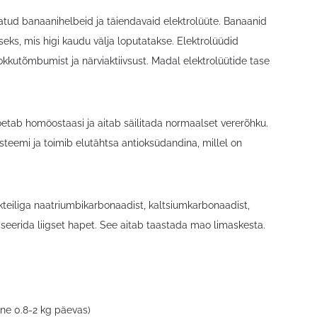
tatud banaanihelbeid ja täiendavaid elektrolüüte. Banaanid
eks, mis higi kaudu välja loputatakse. Elektrolüüdid
okkutõmbumist ja närviaktiivsust. Madal elektrolüütide tase
etab homöostaasi ja aitab säilitada normaalset vererõhku.
üsteemi ja toimib elutähtsa antioksüdandina, millel on
kteiliga naatriumbikarbonaadist, kaltsiumkarbonaadist,
seerida liigset hapet. See aitab taastada mao limaskesta.
ne 0.8-2 kg päevas)