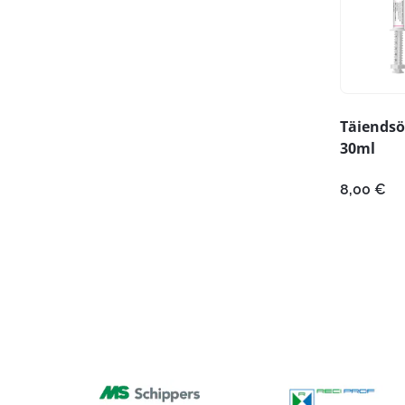
Täiendsö
30ml
8,00
€