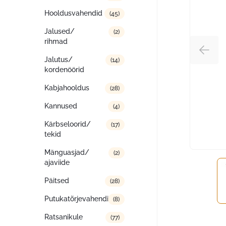
Hooldusvahendid
(45)
Jalused/
(2)
rihmad
Jalutus/
(14)
kordenöörid
Kabjahooldus
(28)
Kannused
(4)
Kärbseloorid/
(17)
tekid
Mänguasjad/
(2)
ajaviide
Päitsed
(28)
Putukatõrjevahendid
(8)
Ratsanikule
(77)