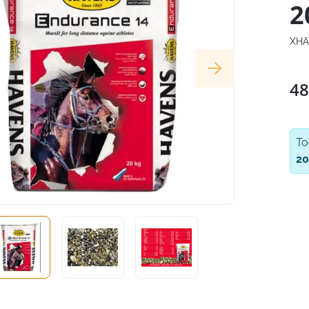
2
XHA
48
T
20