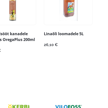
dsööt kanadele
Linaõli loomadele 5L
s OregaPlus 200ml
26,10
€
€