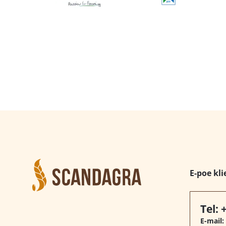
E-poe kli
Tel:
E-mail: