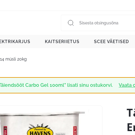
EKTRIKARJUS
KAITSERIIETUS
SCEE VÄETISED
14 müsli 20kg
Täiendsööt Carbo Gel 100ml” lisati sinu ostukorvi.
Vaata 
T
E