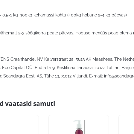
– 0.5-1 kg 100kg kehamassi kohta (400kg hobune 2-4 kg päevas)
vähemalt 2-3 söögikorra peale päevas. Hobuse menüüs peab olema mi
VENS Graanhandel NV Kalverstraat 2a, 5823 AK Maashees, The Nethe
 Eco Capital OÜ, Endla tn 9, Kesklinna linnaosa, 10122 Tallinn, Harju
: Scandagra Eesti AS, Tähe 13, 71012 Viljandi. E-mail:
info@scandagr
id vaatasid samuti