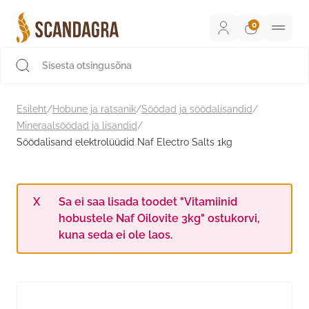
Liigu
sisu
juurde
Scandagra e-pood
Esileht
/
Hobune ja ratsanik
/
Söödad ja söödalisandid
/
Mineraalsöödad ja lisandid
/
Söödalisand elektrolüüdid Naf Electro Salts 1kg
Sa ei saa lisada toodet "Vitamiinid
hobustele Naf Oilovite 3kg" ostukorvi,
kuna seda ei ole laos.