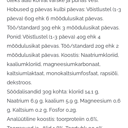
oleks alati kõrval värske ja puhas vesi.
Hobused g päevas kulbi päevas: Võistlustel (1-3
päeva) 60g ehk 6 mõõdulusikat päevas.
Töö/standard 30g ehk 3 mõõdulusikat päevas.
Ponid: Võistlustel (1-3 päeva) 40g ehk 4
mõõdulusikat päevas. Töö/standard 20g ehk 2
mõõdulusikat päevas. Koostis: Naatriumkloriid,
kaaliumkloriid, magneesiumkarbonaat,
kaltsiumlaktaat, monokaltsiumfosfaat, rapsiõli,
dekstroos.
Söödalisandid 30g kohta: kloriid 14,1 g,
Naatrium 6,9 g, kaalium 5,9 g, Magneesium 0,6
g, Kaltsium 0,2 g, Fosfor 0,2g.
Analüütiline koostis: toorproteiin 0,6%,