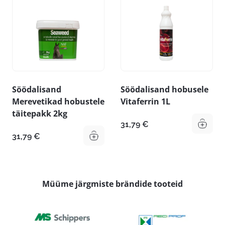
Söödalisand
Söödalisand hobusele
Merevetikad hobustele
Vitaferrin 1L
täitepakk 2kg
31,79
€
31,79
€
Müüme järgmiste brändide tooteid