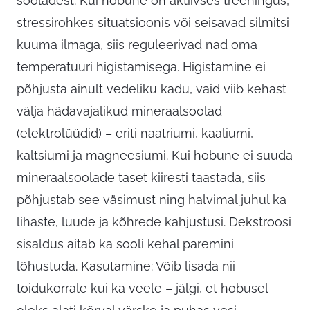
sooladest. Kui hobune on aktiivses treeningus,
stressirohkes situatsioonis või seisavad silmitsi
kuuma ilmaga, siis reguleerivad nad oma
temperatuuri higistamisega. Higistamine ei
põhjusta ainult vedeliku kadu, vaid viib kehast
välja hädavajalikud mineraalsoolad
(elektrolüüdid) – eriti naatriumi, kaaliumi,
kaltsiumi ja magneesiumi. Kui hobune ei suuda
mineraalsoolade taset kiiresti taastada, siis
põhjustab see väsimust ning halvimal juhul ka
lihaste, luude ja kõhrede kahjustusi. Dekstroosi
sisaldus aitab ka sooli kehal paremini
lõhustuda. Kasutamine: Võib lisada nii
toidukorrale kui ka veele – jälgi, et hobusel