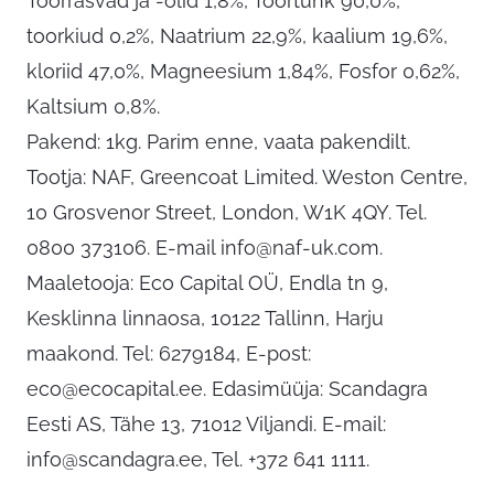
Toorrasvad ja -õlid 1,8%, Toortuhk 90,0%,
toorkiud 0,2%, Naatrium 22,9%, kaalium 19,6%,
kloriid 47,0%, Magneesium 1,84%, Fosfor 0,62%,
Kaltsium 0,8%.
Pakend: 1kg. Parim enne, vaata pakendilt.
Tootja: NAF, Greencoat Limited. Weston Centre,
10 Grosvenor Street, London, W1K 4QY. Tel.
0800 373106. E-mail
info@naf-uk.com
.
Maaletooja: Eco Capital OÜ, Endla tn 9,
Kesklinna linnaosa, 10122 Tallinn, Harju
maakond. Tel: 6279184, E-post:
eco@ecocapital.ee
. Edasimüüja: Scandagra
Eesti AS, Tähe 13, 71012 Viljandi. E-mail:
info@scandagra.ee
, Tel. +372 641 1111.