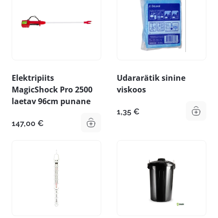
Elektripiits
Udararätik sinine
MagicShock Pro 2500
viskoos
laetav 96cm punane
1,35
€
147,00
€