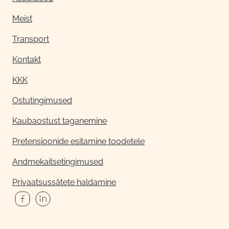
Meist
Transport
Kontakt
KKK
Ostutingimused
Kaubaostust taganemine
Pretensioonide esitamine toodetele
Andmekaitsetingimused
Privaatsussätete haldamine