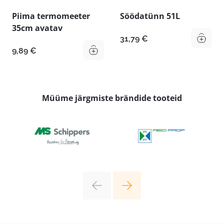
Piima termomeeter
Söödatünn 51L
35cm avatav
31,79
€
9,89
€
Müüme järgmiste brändide tooteid