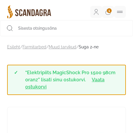
Liigu
sisu
juurde
Scandagra e-pood
Esileht
/
Farmitarbed
/
Muud tarvikud
/
Suga 2-ne
“Elektripiits MagicShock Pro 1500 98cm
oranz” lisati sinu ostukorvi.
Vaata
ostukorvi