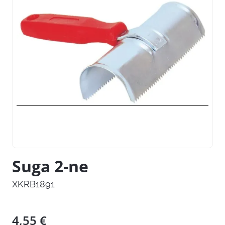
Suga 2-ne
XKRB1891
4,55
€