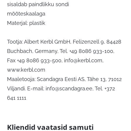
sisaldab paindlikku sondi
mõõteskaalaga
Materjal: plastik
Tootja: Albert Kerbl GmbH, Felizenzell 9, 84428
Buchbach, Germany, Tel. +49 8086 933-100,
Fax +49 8086 933-500,
info@kerbl.com
,
www.kerbl.com
Maaletooja: Scandagra Eesti AS, Tähe 13, 71012
Viljandi. E-mail:
info@scandagra.ee
, Tel. +372
641 1111
Kliendid vaatasid samuti