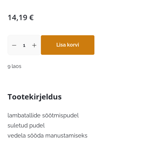
14,19
€
Lisa korvi
9 laos
Tootekirjeldus
lambatallide söötmispudel
suletud pudel
vedela sööda manustamiseks