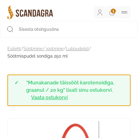
Liigu
sisu
juurde
Scandagra e-pood
Esileht
/
Söötmine/ jootmine
/
Lutipudelid
/
Söötmispudel sondiga 250 ml
“Munakanade täissööt karotenoidiga,
graanul / 20 kg” lisati sinu ostukorvi.
Vaata ostukorvi