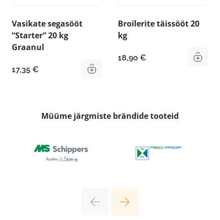
Vasikate segasööt
Broilerite täissööt 20
“Starter” 20 kg
kg
Graanul
18,90
€
17,35
€
Müüme järgmiste brändide tooteid