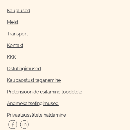
Kauplused
Meist
Transport
Kontakt
KKK
Ostutingimused
Kaubaostust taganemine
Pretensioonide esitamine toodetele
Andmekaitsetingimused
Privaatsussätete haldamine