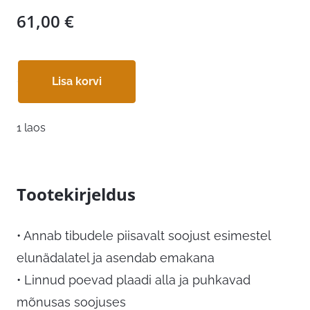
61,00
€
Lisa korvi
1 laos
Tootekirjeldus
• Annab tibudele piisavalt soojust esimestel
elunädalatel ja asendab emakana
• Linnud poevad plaadi alla ja puhkavad
mõnusas soojuses