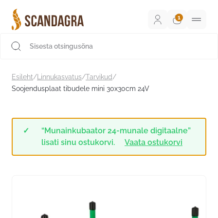
Liigu
sisu
juurde
Scandagra e-pood
Esileht
/
Linnukasvatus
/
Tarvikud
/
Soojendusplaat tibudele mini 30x30cm 24V
“Munainkubaator 24-munale digitaalne”
lisati sinu ostukorvi.
Vaata ostukorvi