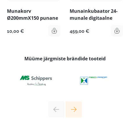
Munakorv
Munainkubaator 24-
Ø200mmX150 punane
munale digitaalne
10,00
€
459,00
€
Müüme järgmiste brändide tooteid