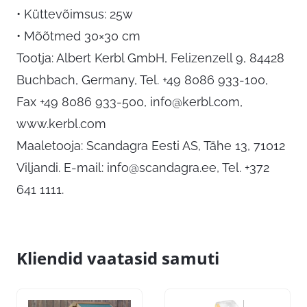
• Küttevõimsus: 25w
• Mõõtmed 30×30 cm
Tootja: Albert Kerbl GmbH, Felizenzell 9, 84428
Buchbach, Germany, Tel. +49 8086 933-100,
Fax +49 8086 933-500,
info@kerbl.com
,
www.kerbl.com
Maaletooja: Scandagra Eesti AS, Tähe 13, 71012
Viljandi. E-mail:
info@scandagra.ee
, Tel. +372
641 1111.
Kliendid vaatasid samuti