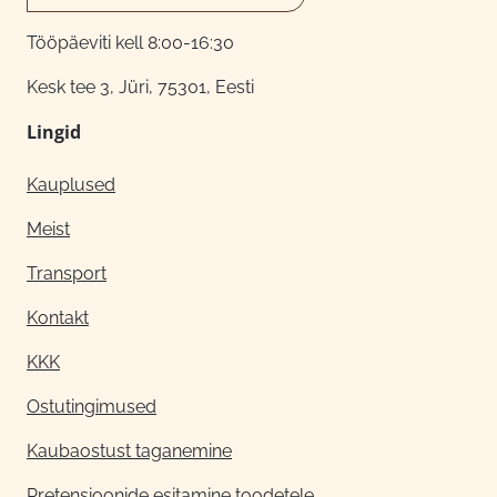
Tööpäeviti kell 8:00-16:30
Kesk tee 3, Jüri, 75301, Eesti
Lingid
Kauplused
Meist
Transport
Kontakt
KKK
Ostutingimused
Kaubaostust taganemine
Pretensioonide esitamine toodetele