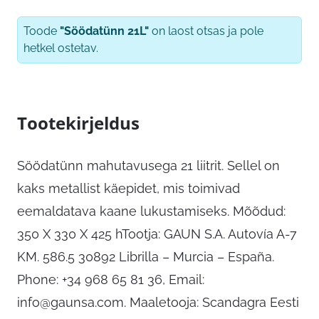
Toode
"Söödatünn 21L"
on laost otsas ja pole
hetkel ostetav.
Tootekirjeldus
Söödatünn mahutavusega 21 liitrit. Sellel on
kaks metallist käepidet, mis toimivad
eemaldatava kaane lukustamiseks. Mõõdud:
350 X 330 X 425 hTootja: GAUN S.A. Autovía A-7
KM. 586.5 30892 Librilla – Murcia – España.
Phone: +34 968 65 81 36, Email:
info@gaunsa.com
. Maaletooja: Scandagra Eesti