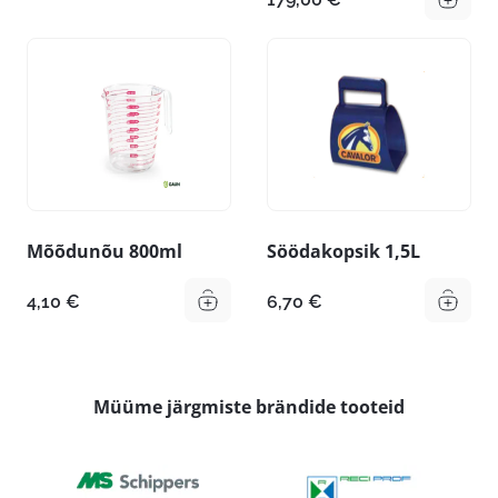
Mõõdunõu 800ml
Söödakopsik 1,5L
4,10
€
6,70
€
Müüme järgmiste brändide tooteid