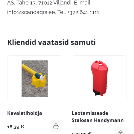
AS, Tähe 13, 71012 Viljandi. E-mail:
info@scandagra.ee
, Tel. +372 641 1111.
Kliendid vaatasid samuti
Kavaletihoidja
Laotamisseade
Stalosan Handymann
18,39
€
179,00
€