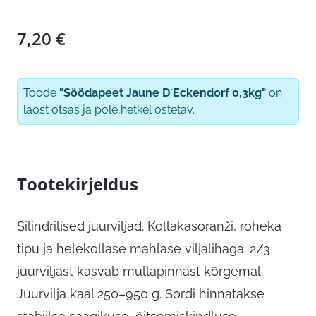
7,20
€
Toode
"Söödapeet Jaune D´Eckendorf 0,3kg"
on
laost otsas ja pole hetkel ostetav.
Tootekirjeldus
Silindrilised juurviljad. Kollakasoranži, roheka
tipu ja helekollase mahlase viljalihaga. 2/3
juurviljast kasvab mullapinnast kõrgemal.
Juurvilja kaal 250–950 g. Sordi hinnatakse