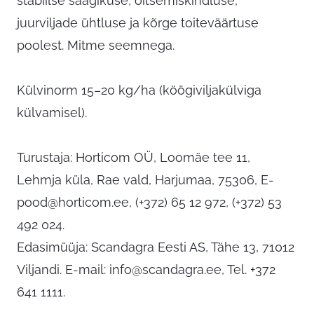
stabiilse saagikuse, õitsemiskindluse,
juurviljade ühtluse ja kõrge toiteväärtuse
poolest. Mitme seemnega.
Külvinorm 15–20 kg/ha (köögiviljakülviga
külvamisel).
Turustaja: Horticom OÜ, Loomäe tee 11,
Lehmja küla, Rae vald, Harjumaa, 75306,
E-
pood@horticom.ee
, (+372) 65 12 972, (+372) 53
492 024.
Edasimüüja: Scandagra Eesti AS, Tähe 13, 71012
Viljandi. E-mail:
info@scandagra.ee
, Tel. +372
641 1111.