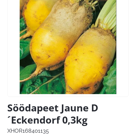
Söödapeet Jaune D
´Eckendorf 0,3kg
XHOR168401135