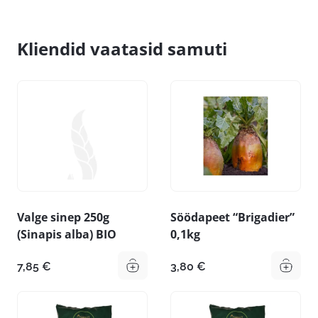
Kliendid vaatasid samuti
Valge sinep 250g
Söödapeet “Brigadier”
(Sinapis alba) BIO
0,1kg
7,85
€
3,80
€