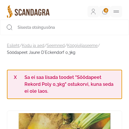
Liigu
sisu
juurde
Scandagra e-pood
Esileht
/
Kodu ja aed
/
Seemned
/
Köögiviljaseeme
/
Söödapeet Jaune D´Eckendorf 0,3kg
Sa ei saa lisada toodet "Söödapeet
Rekord Poly 0,3kg" ostukorvi, kuna seda
ei ole laos.