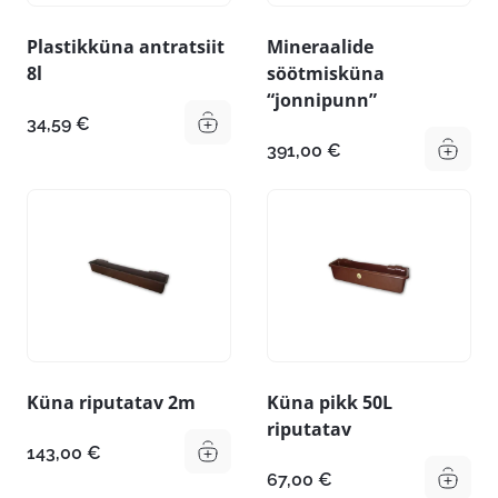
Plastikküna antratsiit
Mineraalide
8l
söötmisküna
“jonnipunn”
34,59
€
391,00
€
Küna riputatav 2m
Küna pikk 50L
riputatav
143,00
€
67,00
€