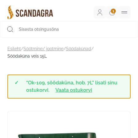
Liigu
sisu
juurde
Scandagra e-pood
Esileht
/
Söötmine/ jootmine
/
Söödakünad
/
Söödaküna veis 15L
“Ok-109, söödaküna, hob. 7L” lisati sinu
ostukorvi.
Vaata ostukorvi