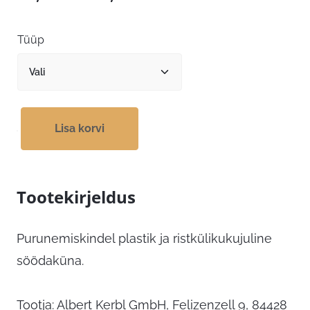
29,79 €
kuni
Tüüp
37,99 €
Lisa korvi
Tootekirjeldus
Purunemiskindel plastik ja ristkülikukujuline
söödaküna.
Tootja: Albert Kerbl GmbH, Felizenzell 9, 84428