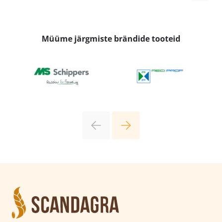
Müüme järgmiste brändide tooteid