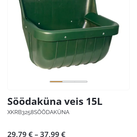
Söödaküna veis 15L
XKRB3258SÖÖDAKÜNA
Hinnavahemik:
29,79
€
–
37,99
€