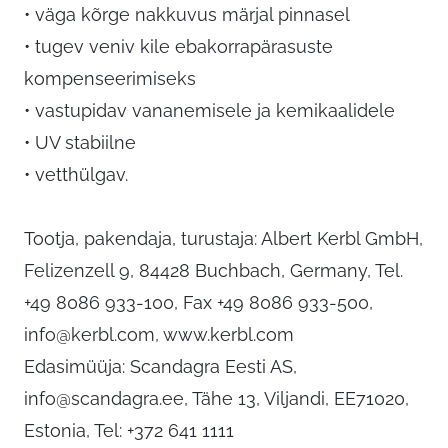
• väga kõrge nakkuvus märjal pinnasel
• tugev veniv kile ebakorrapärasuste
kompenseerimiseks
• vastupidav vananemisele ja kemikaalidele
• UV stabiilne
• vetthülgav.
Tootja, pakendaja, turustaja: Albert Kerbl GmbH,
Felizenzell 9, 84428 Buchbach, Germany, Tel.
+49 8086 933-100, Fax +49 8086 933-500,
info@kerbl.com
, www.kerbl.com
Edasimüüja: Scandagra Eesti AS,
info@scandagra.ee
, Tähe 13, Viljandi, EE71020,
Estonia, Tel: +372 641 1111