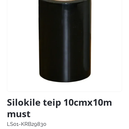
Silokile teip 10cmx10m
must
LS01-KRB29830