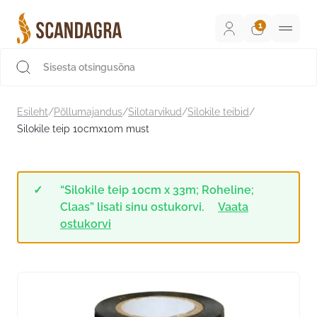
Liigu
sisu
juurde
Scandagra e-pood
Esileht
/
Põllumajandus
/
Silotarvikud
/
Silokile teibid
/
Silokile teip 10cmx10m must
“Silokile teip 10cm x 33m; Roheline;
Claas” lisati sinu ostukorvi.
Vaata
ostukorvi