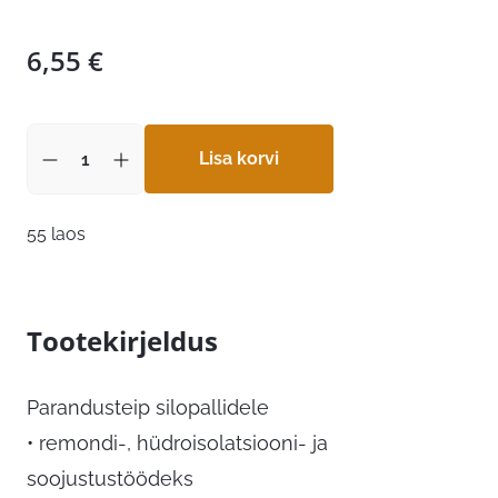
6,55
€
Lisa korvi
55 laos
Tootekirjeldus
Parandusteip silopallidele
• remondi-, hüdroisolatsiooni- ja
soojustustöödeks