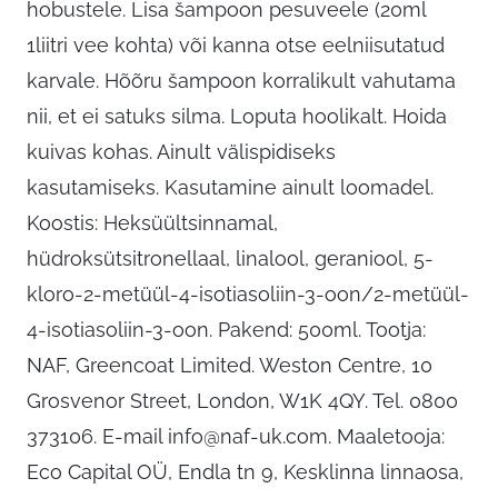
hobustele. Lisa šampoon pesuveele (20ml
1liitri vee kohta) või kanna otse eelniisutatud
karvale. Hõõru šampoon korralikult vahutama
nii, et ei satuks silma. Loputa hoolikalt. Hoida
kuivas kohas. Ainult välispidiseks
kasutamiseks. Kasutamine ainult loomadel.
Koostis: Heksüültsinnamal,
hüdroksütsitronellaal, linalool, geraniool, 5-
kloro-2-metüül-4-isotiasoliin-3-oon/2-metüül-
4-isotiasoliin-3-oon. Pakend: 500ml. Tootja:
NAF, Greencoat Limited. Weston Centre, 10
Grosvenor Street, London, W1K 4QY. Tel. 0800
373106. E-mail
info@naf-uk.com
. Maaletooja:
Eco Capital OÜ, Endla tn 9, Kesklinna linnaosa,