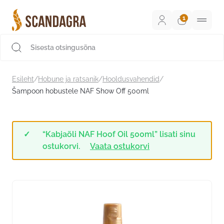
Liigu
sisu
juurde
Scandagra e-pood
Esileht
/
Hobune ja ratsanik
/
Hooldusvahendid
/
Šampoon hobustele NAF Show Off 500ml
“Kabjaõli NAF Hoof Oil 500ml” lisati sinu
ostukorvi.
Vaata ostukorvi