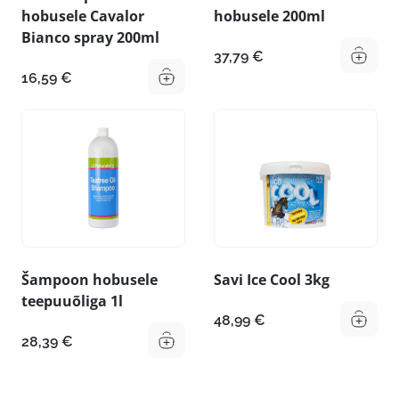
hobusele Cavalor
hobusele 200ml
Bianco spray 200ml
37,79
€
16,59
€
Šampoon hobusele
Savi Ice Cool 3kg
teepuuõliga 1l
48,99
€
28,39
€