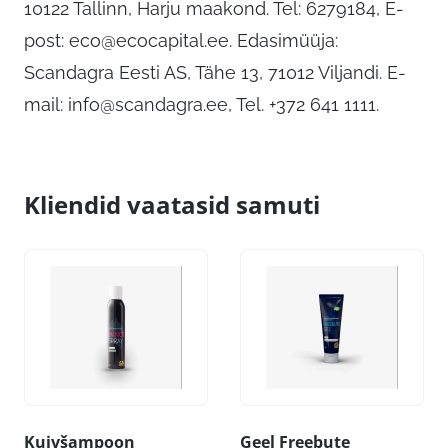
10122 Tallinn, Harju maakond. Tel: 6279184, E-
post:
eco@ecocapital.ee
. Edasimüüja:
Scandagra Eesti AS, Tähe 13, 71012 Viljandi. E-
mail:
info@scandagra.ee
, Tel. +372 641 1111.
Kliendid vaatasid samuti
Kuivšampoon
Geel Freebute