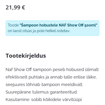
21,99
€
Toode
"Šampoon hobustele NAF Show Off 500ml"
on laost otsas ja pole hetkel ostetav.
Tootekirjeldus
Naf Show Off šampoon peseb hobused ülimalt
efektiivselt puhtaks ja annab talle erilise läike,
seejuures lõhnab šampoon meeldivalt.
Suurepärane tulemus garanteeritud.
Kasutamine: sobib kõikidele värvitüüpi