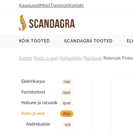
Liigu
Kauplused
Meist
Transport
Kontakt
sisu
juurde
Scandagra e-pood
KÕIK TOOTED
SCANDAGRA TOOTED
EL
Esileht
/
Kodu ja aed
/
Kahjuritõrje
/
Närilised
/
Rotimürk Protec
Tootekategooriad
Elektrikarjus
(174)
Farmitarbed
(345)
Hobune ja ratsanik
(501)
Kodu ja aed
(874)
Aialindudele
(43)