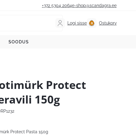
+372 5304 2064
e-shop@scandagra.ee
Logi sisse
Ostukorv
SOODUS
otimürk Protect
eravili 150g
RP1232
mürk Protect Pasta 150g