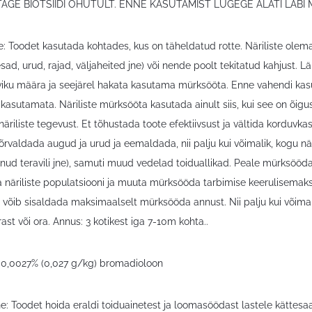
AGE BIOTSIIDI OHUTULT. ENNE KASUTAMIST LUGEGE ALATI LÄBI
: Toodet kasutada kohtades, kus on täheldatud rotte. Näriliste olem
sad, urud, rajad, väljaheited jne) või nende poolt tekitatud kahjust.
leviku määra ja seejärel hakata kasutama mürksööta. Enne vahendi kasu
asutamata. Näriliste mürksööta kasutada ainult siis, kui see on õigus
 näriliste tegevust. Et tõhustada toote efektiivsust ja vältida korduv
valdada augud ja urud ja eemaldada, nii palju kui võimalik, kogu näri
ud teravili jne), samuti muud vedelad toiduallikad. Peale mürksööda
da näriliste populatsiooni ja muuta mürksööda tarbimise keerulisema
võib sisaldada maksimaalselt mürksööda annust. Nii palju kui võimali
rast või ora. Annus: 3 kotikest iga 7-10m kohta..
 0,0027% (0,027 g/kg) bromadioloon
e: Toodet hoida eraldi toiduainetest ja loomasöödast lastele kättesaa