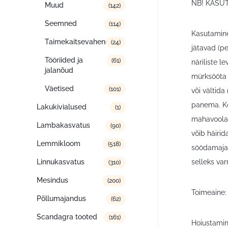
NB! KASUT
Muud
(142)
Seemned
(114)
Kasutamine
Taimekaitsevahendid
(24)
jätavad (pe
Tööriided ja
(61)
näriliste 
jalanõud
mürksööta k
Väetised
(101)
või vältida
panema. Kõr
Lakukivialused
(1)
mahavoolan
Lambakasvatus
(90)
võib häiri
Lemmikloom
(518)
söödamaja 
Linnukasvatus
selleks var
(310)
Mesindus
(200)
Toimeaine:
Põllumajandus
(62)
Scandagra tooted
(161)
Hoiustamin