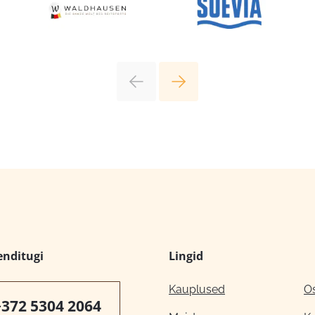
enditugi
Lingid
Kauplused
O
+372 5304 2064