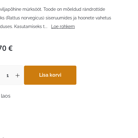
viljapõhine mürksööt. Toode on mõeldud rändrottide
eks (Rattus norvegicus) siseruumides ja hoonete vahetus
duses. Kasutamiseks t
...
Loe rohkem
70
€
Lisa korvi
 laos