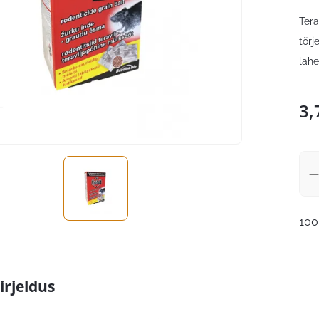
Tera
tõrj
lähe
3,
100
irjeldus