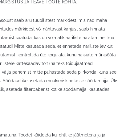
 MÄRGISTUS JA TEAVE TOOTE KOHTA.
asolust saab aru tüüpilistest märkidest, mis nad maha
 Lähtudes märkidest või nähtavast kahjust saab hinnata
tamist kaaluda, kas on võimalik näriliste hävitamine ilma
tatud! Mitte kasutada seda, et ennetada näriliste levikut
kasutamist, kontrollida üle kogu ala, kuhu hakkate mürksööta
listele kättesaadav toit (näiteks toidujäätmed,
 välja panemist mitte puhastada seda piirkonda, kuna see
ks. Söödakotike asetada muukimiskindlasse söödamajja. Üks
k, asetada filterpaberist kotike söödamajja, kasutades
matuna. Toodet käidelda kui ohtlike jäätmetena ja ja