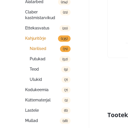
Aiatarbed
(214)
Claber
(21)
kastmistarvikud
Ettekasvatus
(20)
Kahjuritõrje
(135)
Närilised
(71)
Putukad
(52)
Teod
(9)
Ulukid
(7)
Kodukeemia
(7)
Küttematerjal
(1)
Lastele
(6)
Tootek
Mullad
(18)