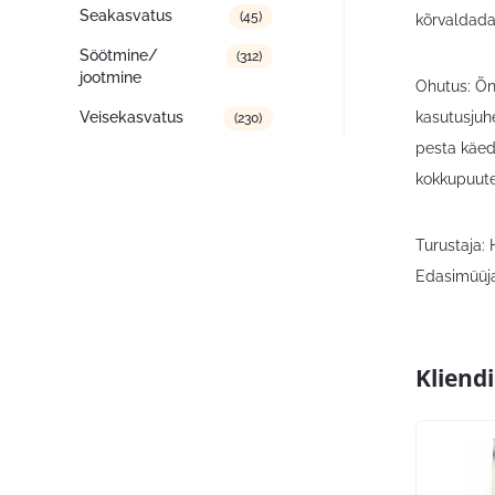
Seakasvatus
(45)
kõrvaldada
Söötmine/
(312)
jootmine
Ohutus: Õn
Veisekasvatus
kasutusjuhe
(230)
pesta käed
kokkupuutel
Turustaja:
Edasimüüja
Kliend