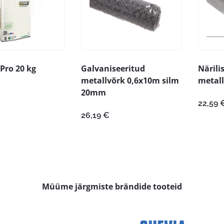
Pro 20 kg
Galvaniseeritud
Närili
metallvõrk 0,6x10m silm
metall
20mm
22,59
26,19
€
Müüme järgmiste brändide tooteid