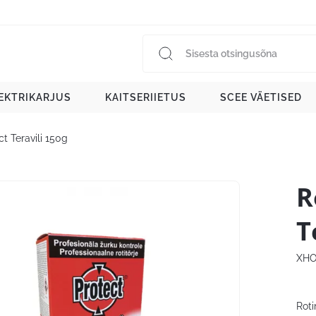
EKTRIKARJUS
KAITSERIIETUS
SCEE VÄETISED
t Teravili 150g
R
T
XHO
Roti