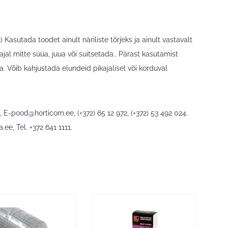
sutada toodet ainult näriliste tõrjeks ja ainult vastavalt
jal mitte süüa, juua või suitsetada.. Pärast kasutamist
 Võib kahjustada elundeid pikajalisel või korduval
6,
E-pood@horticom.ee
, (+372) 65 12 972, (+372) 53 492 024.
a.ee
, Tel. +372 641 1111.