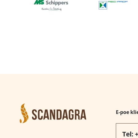
E-poe kli
Tel: