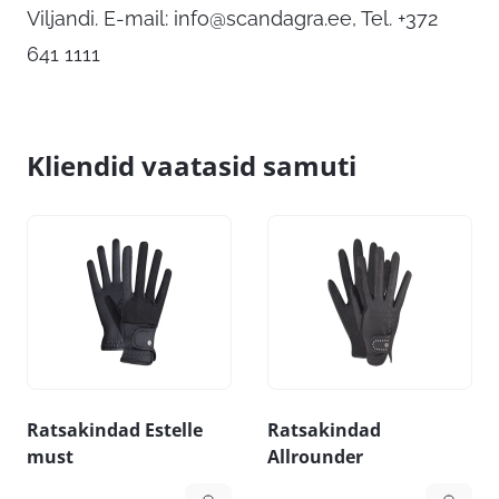
Viljandi. E-mail:
info@scandagra.ee
, Tel. +372
641 1111
Kliendid vaatasid samuti
Ratsakindad Estelle
Ratsakindad
must
Allrounder