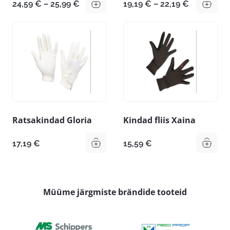
Hinnavahemik:
Hinnavahe
24,59
€
–
25,99
€
19,19
€
–
22,19
€
24,59 €
19,19 €
kuni
kuni
25,99 €
22,19 €
Ratsakindad Gloria
Kindad fliis Xaina
17,19
€
15,59
€
Müüme järgmiste brändide tooteid