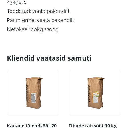
4349271.
Toodetud: vaata pakendilt
Parim enne: vaata pakendilt
Netokaal: 20kg ±200g
Kliendid vaatasid samuti
Kanade täiendsööt 20
Tibude täissööt 10 kg