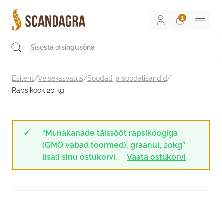
Liigu
sisu
juurde
Scandagra e-pood
Esileht
/
Veisekasvatus
/
Söödad ja söödalisandid
/
Rapsikook 20 kg
“Munakanade täissööt rapsikoogiga
(GMO vabad toormed), graanul, 20kg”
lisati sinu ostukorvi.
Vaata ostukorvi