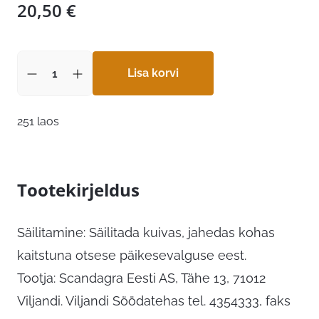
20,50
€
Lisa korvi
251 laos
Tootekirjeldus
Säilitamine: Säilitada kuivas, jahedas kohas
kaitstuna otsese päikesevalguse eest.
Tootja: Scandagra Eesti AS, Tähe 13, 71012
Viljandi. Viljandi Söödatehas tel. 4354333, faks