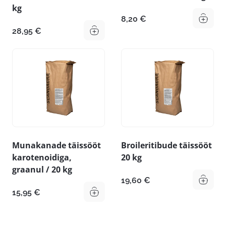
kg
8,20
€
28,95
€
Munakanade täissööt
Broileritibude täissööt
karotenoidiga,
20 kg
graanul / 20 kg
19,60
€
15,95
€