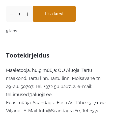
Lisa korvi
9 laos
Tootekirjeldus
Maaletooja, hulgimüüja: OÜ Aluoja, Tartu
maakond, Tartu linn, Tartu linn, Mõisavahe tn
29-26, 50707, Tel: +372 56 626712, e-mail:
tellimused@aluoja.ee
.
Edasimüüja: Scandagra Eesti As, Tähe 13, 71012
Viljandi. E-Mail:
Info@Scandagra.Ee
, Tel. +372