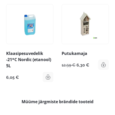
Klaasipesuvedelik
Putukamaja
-21*C Nordic (etanool)
Algne
Praegune
12,59
€
6,30
€
5L
hind
hind
oli:
on:
6,05
€
12,59 €.
6,30 €.
Müüme järgmiste brändide tooteid