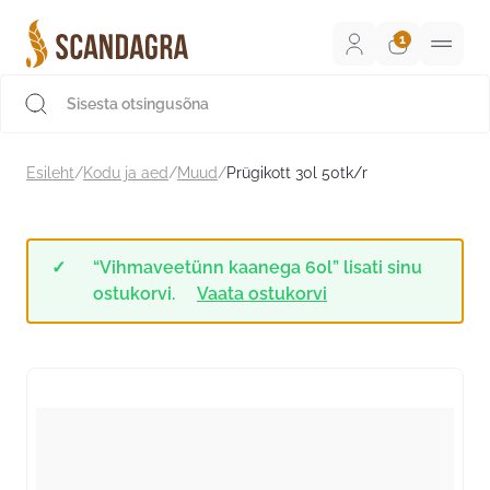
Liigu
sisu
juurde
Scandagra e-pood
Esileht
/
Kodu ja aed
/
Muud
/
Prügikott 30l 50tk/r
“Vihmaveetünn kaanega 60l” lisati sinu
ostukorvi.
Vaata ostukorvi