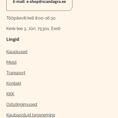
E-mail:
e-shop@scandagra.ee
Tööpäeviti kell 8:00-16:30
Kesk tee 3, Jüri, 75301, Eesti
Lingid
Kauplused
Meist
Transport
Kontakt
KKK
Ostutingimused
Kaubaostust taganemine