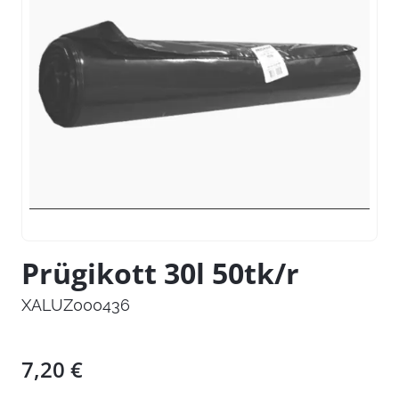
Prügikott 30l 50tk/r
XALUZ000436
7,20
€