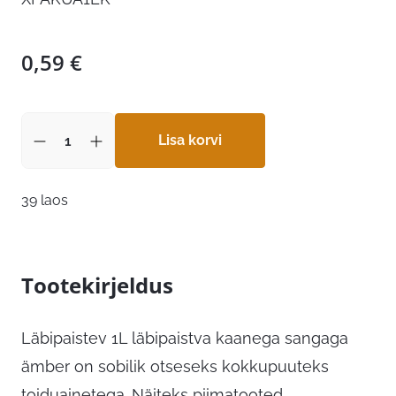
0,59
€
Lisa korvi
39 laos
Tootekirjeldus
Läbipaistev 1L läbipaistva kaanega sangaga
ämber on sobilik otseseks kokkupuuteks
toiduainetega. Näiteks piimatooted,