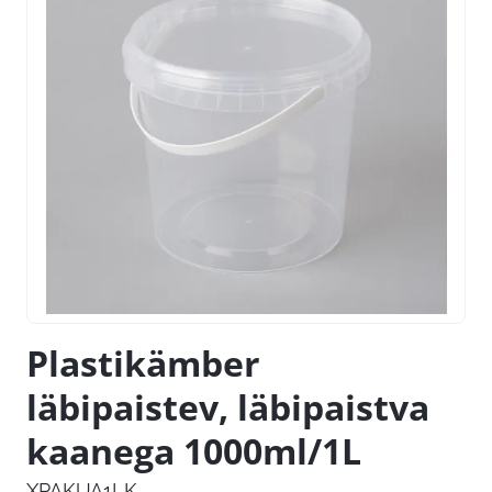
Plastikämber
läbipaistev, läbipaistva
kaanega 1000ml/1L
XPAKUA1LK