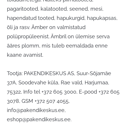
pagaritooted, kalatooted, seened, mesi,
hapendatud tooted, hapukurgid, hapukapsas,
õli ja rasv. Ämber on valmistatud
polüpropüleenist. Ämbril on ülemise serva
ääres plomm, mis tuleb eemaldada enne
kaane avamist.
Tootja: PAKENDIKESKUS AS, Suur-Sõjamäe
37A, Soodevahe küla, Rae vald, Harjumaa,
75322, Info tel +372 605 3000, E-pood +372 605
3078, GSM +372 507 4055,
info@pakendikeskus.ee
,
eshop@pakendikeskus.ee
.