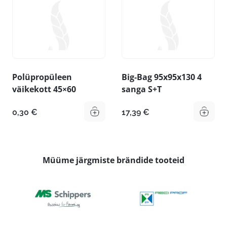
Polüpropüleen
Big-Bag 95x95x130 4
väikekott 45×60
sanga S+T
0,30
€
17,39
€
Müüme järgmiste brändide tooteid