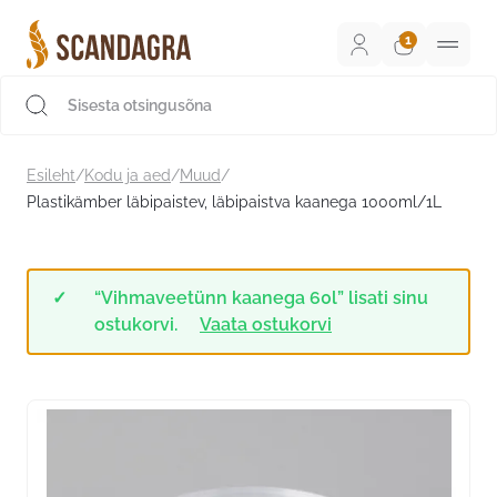
Liigu
sisu
juurde
Scandagra e-pood
Esileht
/
Kodu ja aed
/
Muud
/
Plastikämber läbipaistev, läbipaistva kaanega 1000ml/1L
“Vihmaveetünn kaanega 60l” lisati sinu
ostukorvi.
Vaata ostukorvi