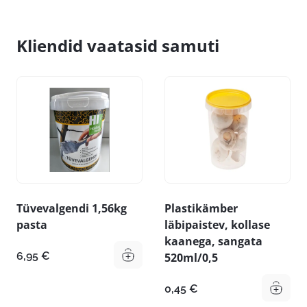
Kliendid vaatasid samuti
Tüvevalgendi 1,56kg
Plastikämber
pasta
läbipaistev, kollase
kaanega, sangata
6,95
€
520ml/0,5
0,45
€