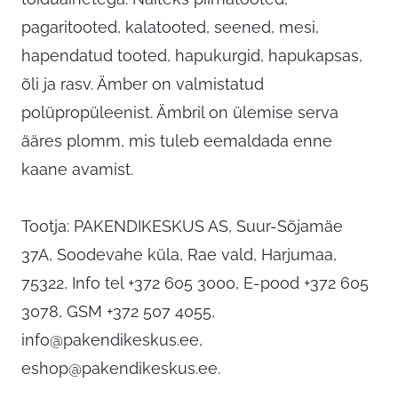
pagaritooted, kalatooted, seened, mesi,
hapendatud tooted, hapukurgid, hapukapsas,
õli ja rasv. Ämber on valmistatud
polüpropüleenist. Ämbril on ülemise serva
ääres plomm, mis tuleb eemaldada enne
kaane avamist.
Tootja: PAKENDIKESKUS AS, Suur-Sõjamäe
37A, Soodevahe küla, Rae vald, Harjumaa,
75322, Info tel +372 605 3000, E-pood +372 605
3078, GSM +372 507 4055,
info@pakendikeskus.ee
,
eshop@pakendikeskus.ee
.