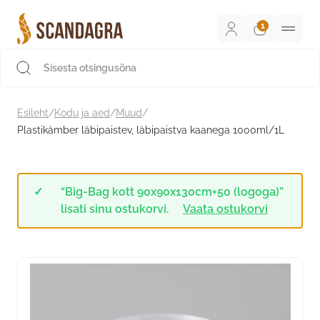
Liigu
sisu
juurde
Scandagra e-pood
Esileht
/
Kodu ja aed
/
Muud
/
Plastikämber läbipaistev, läbipaistva kaanega 1000ml/1L
“Big-Bag kott 90x90x130cm+50 (logoga)”
lisati sinu ostukorvi.
Vaata ostukorvi