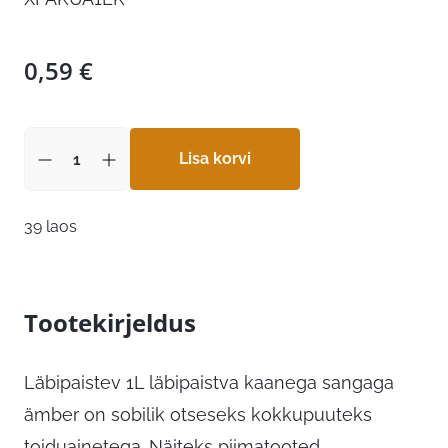
0,59
€
Lisa korvi
39 laos
Tootekirjeldus
Läbipaistev 1L läbipaistva kaanega sangaga
ämber on sobilik otseseks kokkupuuteks
toiduainetega. Näiteks piimatooted,