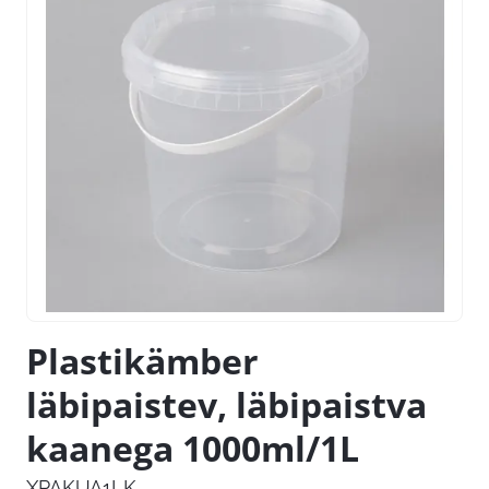
Plastikämber
läbipaistev, läbipaistva
kaanega 1000ml/1L
XPAKUA1LK