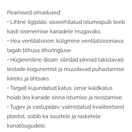
Peamised omadused:
• Lihtne ligipääs: sisseehitatud istumispulk teeb
kasti sisenemise kanadele mugavaks.
• Hea ventilatsioon: külgmine ventilatsiooniava
tagab tõhusa õhuringluse.
• Hügieeniline disain: siledad pinnad takistavad
lestade kogunemist ja muudavad puhastamise
kiireks ja lihtsaks.
• Targalt kujundatud katus: ümar kaldkatus
hoiab ära kanade sinna istumise ja reostamise.
• Tugev ja vastupidav: valmistatud kvaliteetsest
plastist, sobib ka suurtele ja rasketele
kanatõugudele.