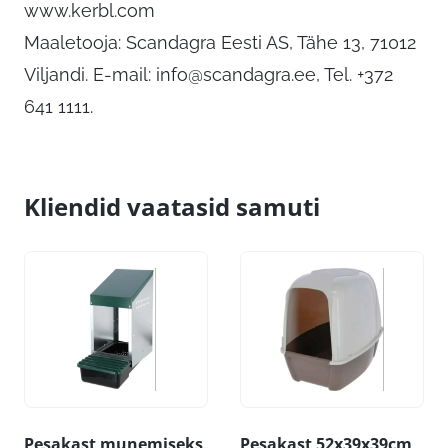
www.kerbl.com
Maaletooja: Scandagra Eesti AS, Tähe 13, 71012
Viljandi. E-mail:
info@scandagra.ee
, Tel. +372
641 1111.
Kliendid vaatasid samuti
Pesakast munemiseks
Pesakast 52x39x39cm