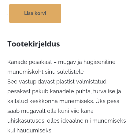
Lisa korvi
Tootekirjeldus
Kanade pesakast – mugav ja hügieeniline
munemiskoht sinu sulelistele
See vastupidavast plastist valmistatud
pesakast pakub kanadele puhta, turvalise ja
kaitstud keskkonna munemiseks. Üks pesa
saab mugavalt olla kuni viie kana
ühiskasutuses, olles ideaalne nii munemiseks
kui haudumiseks.