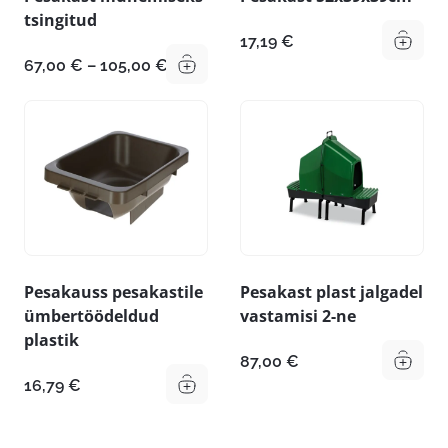
tsingitud
17,19
€
Hinnavahemik:
67,00
€
–
105,00
€
67,00 €
kuni
105,00 €
Pesakauss pesakastile
Pesakast plast jalgadel
ümbertöödeldud
vastamisi 2-ne
plastik
87,00
€
16,79
€