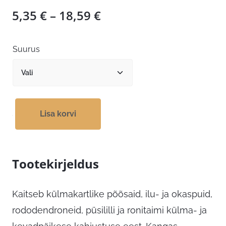
Hinnavahemik:
5,35
€
–
18,59
€
5,35 €
kuni
Suurus
18,59 €
Lisa korvi
Tootekirjeldus
Kaitseb külmakartlike põõsaid, ilu- ja okaspuid,
rododendroneid, püsililli ja ronitaimi külma- ja