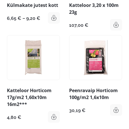
Külmakate jutest kott
Katteloor 3,20 x 100m
23g
Hinnavahemik:
6,65
€
–
9,20
€
6,65 €
107,00
€
kuni
9,20 €
Katteloor Horticom
Peenravaip Horticom
17g/m2 1,60x10m
100g/m2 1,6x10m
16m2***
30,19
€
4,80
€