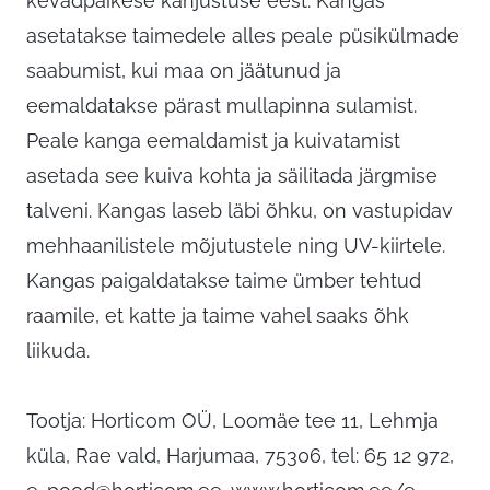
kevadpäikese kahjustuse eest. Kangas
asetatakse taimedele alles peale püsikülmade
saabumist, kui maa on jäätunud ja
eemaldatakse pärast mullapinna sulamist.
Peale kanga eemaldamist ja kuivatamist
asetada see kuiva kohta ja säilitada järgmise
talveni. Kangas laseb läbi õhku, on vastupidav
mehhaanilistele mõjutustele ning UV-kiirtele.
Kangas paigaldatakse taime ümber tehtud
raamile, et katte ja taime vahel saaks õhk
liikuda.
Tootja: Horticom OÜ, Loomäe tee 11, Lehmja
küla, Rae vald, Harjumaa, 75306, tel: 65 12 972,