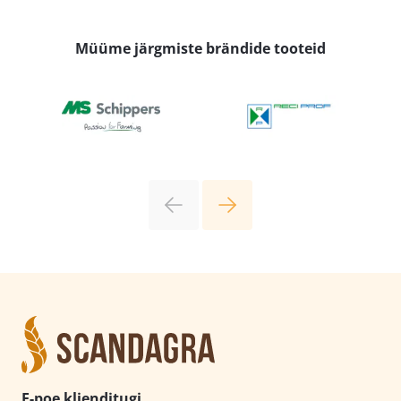
Müüme järgmiste brändide tooteid
E-poe klienditugi