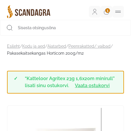
Liigu
sisu
juurde
Scandagra e-pood
Esileht
/
Kodu ja aed
/
Aiatarbed
/
Peenrakatted/ vaibad
/
Pakasekaitsekangas Horticom 200g/m2
“Katteloor Agritex 23g 1,6x20m minirull”
lisati sinu ostukorvi.
Vaata ostukorvi