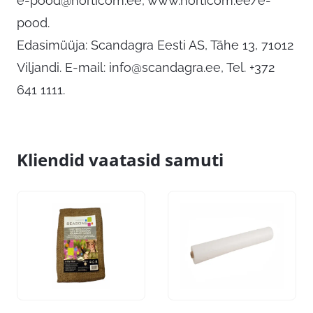
e-pood@horticom.ee
, www.horticom.ee/e-
pood.
Edasimüüja: Scandagra Eesti AS, Tähe 13, 71012
Viljandi. E-mail:
info@scandagra.ee
, Tel. +372
641 1111.
Kliendid vaatasid samuti