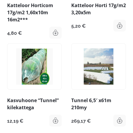
Katteloor Horticom
Katteloor Horti 17g/m2
17g/m2 1,60x10m
3,20x5m
16m2***
5,20
€
4,80
€
Kasvuhoone “Tunnel”
Tunnel 6,5′ x61m
kilekattega
210my
12,19
€
269,17
€