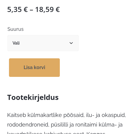
Hinnavahemik:
5,35
€
–
18,59
€
5,35 €
kuni
Suurus
18,59 €
Lisa korvi
Tootekirjeldus
Kaitseb külmakartlike põõsaid, ilu- ja okaspuid,
rododendroneid, püsililli ja ronitaimi külma- ja