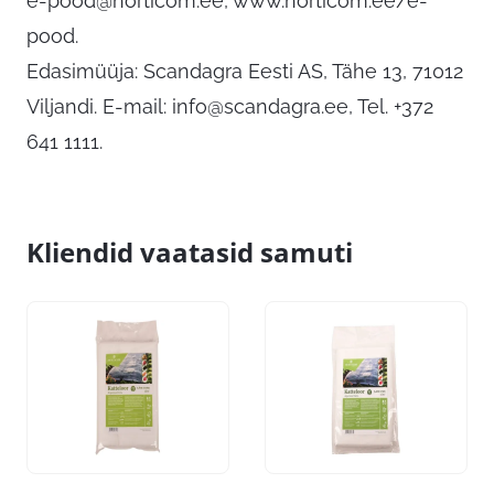
e-pood@horticom.ee
, www.horticom.ee/e-
pood.
Edasimüüja: Scandagra Eesti AS, Tähe 13, 71012
Viljandi. E-mail:
info@scandagra.ee
, Tel. +372
641 1111.
Kliendid vaatasid samuti