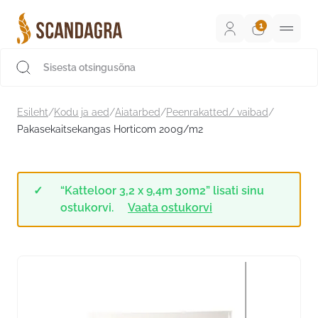
Liigu
sisu
juurde
Scandagra e-pood
Esileht
/
Kodu ja aed
/
Aiatarbed
/
Peenrakatted/ vaibad
/
Pakasekaitsekangas Horticom 200g/m2
“Katteloor 3,2 x 9,4m 30m2” lisati sinu
ostukorvi.
Vaata ostukorvi