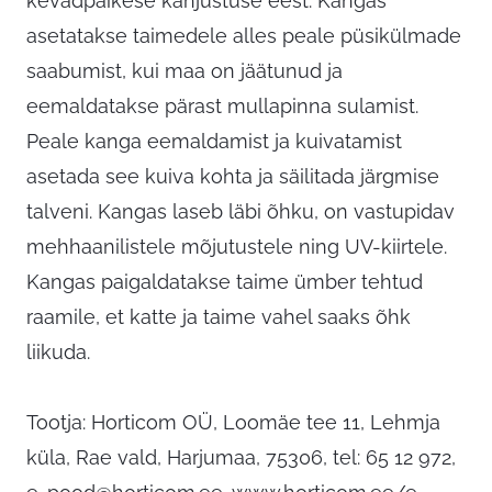
kevadpäikese kahjustuse eest. Kangas
asetatakse taimedele alles peale püsikülmade
saabumist, kui maa on jäätunud ja
eemaldatakse pärast mullapinna sulamist.
Peale kanga eemaldamist ja kuivatamist
asetada see kuiva kohta ja säilitada järgmise
talveni. Kangas laseb läbi õhku, on vastupidav
mehhaanilistele mõjutustele ning UV-kiirtele.
Kangas paigaldatakse taime ümber tehtud
raamile, et katte ja taime vahel saaks õhk
liikuda.
Tootja: Horticom OÜ, Loomäe tee 11, Lehmja
küla, Rae vald, Harjumaa, 75306, tel: 65 12 972,