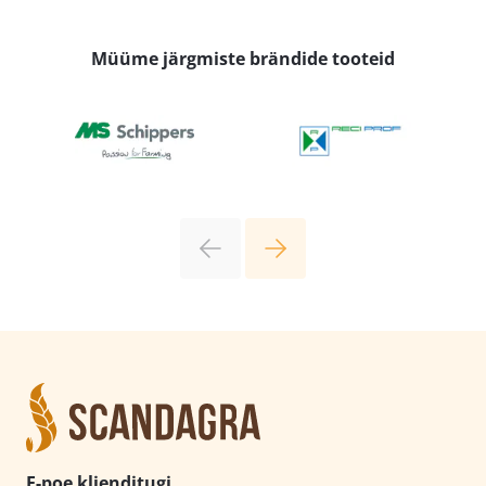
Müüme järgmiste brändide tooteid
E-poe klienditugi