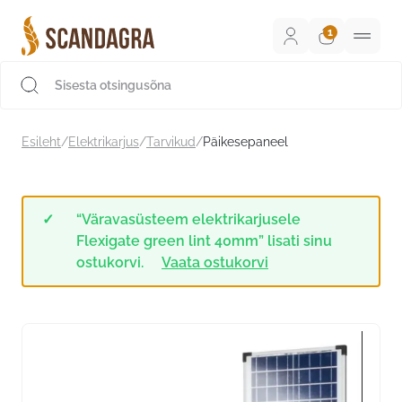
Liigu
sisu
juurde
Scandagra e-pood
Esileht
/
Elektrikarjus
/
Tarvikud
/
Päikesepaneel
“Väravasüsteem elektrikarjusele
Flexigate green lint 40mm” lisati sinu
ostukorvi.
Vaata ostukorvi