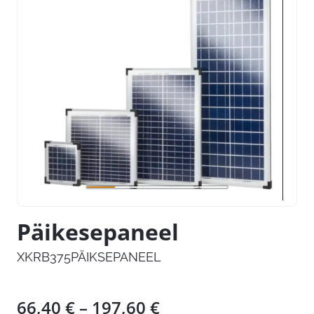
Päikesepaneel
XKRB375PÄIKSEPANEEL
Hinnavahemik:
66,40
€
–
197,60
€