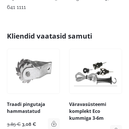
641 1111
Kliendid vaatasid samuti
Traadi pingutaja
Väravasüsteemi
hammastatud
komplekt Eco
kummiga 3-6m
Algne
Praegune
3,85
€
3,08
€