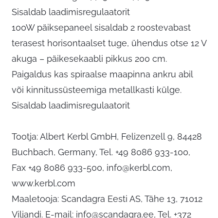
Sisaldab laadimisregulaatorit
100W päiksepaneel sisaldab 2 roostevabast
terasest horisontaalset tuge, ühendus otse 12 V
akuga – päikesekaabli pikkus 200 cm.
Paigaldus kas spiraalse maapinna ankru abil
või kinnitussüsteemiga metallkasti külge.
Sisaldab laadimisregulaatorit
Tootja: Albert Kerbl GmbH, Felizenzell 9, 84428
Buchbach, Germany, Tel. +49 8086 933-100,
Fax +49 8086 933-500,
info@kerbl.com
,
www.kerbl.com
Maaletooja: Scandagra Eesti AS, Tähe 13, 71012
Viljandi. E-mail:
info@scandagra.ee
, Tel. +372