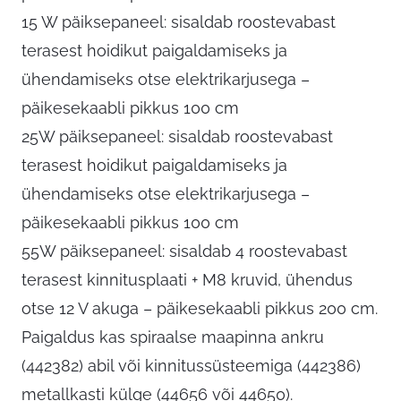
15 W päiksepaneel: sisaldab roostevabast
terasest hoidikut paigaldamiseks ja
ühendamiseks otse elektrikarjusega –
päikesekaabli pikkus 100 cm
25W päiksepaneel: sisaldab roostevabast
terasest hoidikut paigaldamiseks ja
ühendamiseks otse elektrikarjusega –
päikesekaabli pikkus 100 cm
55W päiksepaneel: sisaldab 4 roostevabast
terasest kinnitusplaati + M8 kruvid, ühendus
otse 12 V akuga – päikesekaabli pikkus 200 cm.
Paigaldus kas spiraalse maapinna ankru
(442382) abil või kinnitussüsteemiga (442386)
metallkasti külge (44656 või 44650).