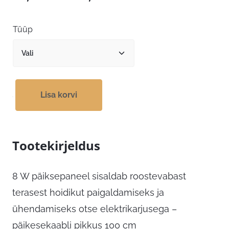
66,40 €
kuni
Tüüp
197,60 €
Lisa korvi
Tootekirjeldus
8 W päiksepaneel sisaldab roostevabast
terasest hoidikut paigaldamiseks ja
ühendamiseks otse elektrikarjusega –
päikesekaabli pikkus 100 cm