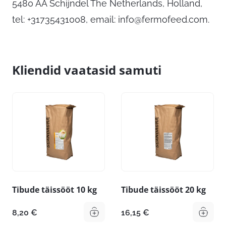
5480 AA Schijndel The Netherlands, Holland,
tel: +31735431008, email:
info@fermofeed.com
.
Kliendid vaatasid samuti
Tibude täissööt 10 kg
Tibude täissööt 20 kg
8,20
€
16,15
€