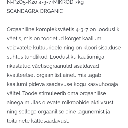
N-P2O5-K20 4-3-7+MIKROD 7kg
SCANDAGRA ORGANIC
Orgaaniline kompleksväetis 4-3-7 on looduslik
väetis, mis on toodetud kõrget kaaliumi
vajavatele kultuuridele ning on kloori sisalduse
suhtes tundlikud. Loodusliku kaaliumiga
rikastatud väetisegraanulid sisaldavad
kvaliteetset orgaanilist ainet, mis tagab
kaaliumi pideva saadavuse kogu kasvuhooaja
vältel. Toode stimuleerib oma orgaanilise
ainega mullas olevate mikroobide aktiivsust
ning sellega orgaanilise aine lagunemist ja
toitainete kättesaadavust.