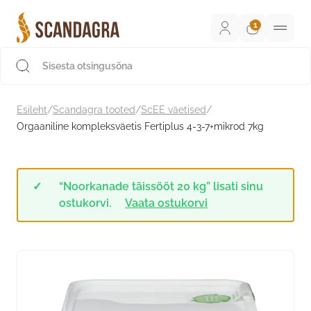
Liigu
sisu
juurde
Scandagra e-pood
Esileht
/
Scandagra tooted
/
ScEE väetised
/
Orgaaniline kompleksväetis Fertiplus 4-3-7+mikrod 7kg
“Noorkanade täissööt 20 kg” lisati sinu
ostukorvi.
Vaata ostukorvi