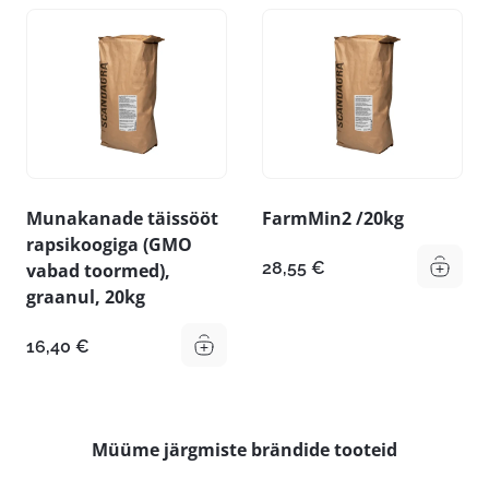
Munakanade täissööt
FarmMin2 /20kg
rapsikoogiga (GMO
28,55
€
vabad toormed),
graanul, 20kg
16,40
€
Müüme järgmiste brändide tooteid