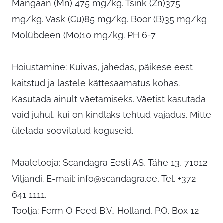
Mangaan (Mn) 475 mg/kg. Tsink (Zn)375
mg/kg. Vask (Cu)85 mg/kg. Boor (B)35 mg/kg
Molübdeen (Mo)10 mg/kg. PH 6-7
Hoiustamine: Kuivas, jahedas, päikese eest
kaitstud ja lastele kättesaamatus kohas.
Kasutada ainult väetamiseks. Väetist kasutada
vaid juhul, kui on kindlaks tehtud vajadus. Mitte
ületada soovitatud koguseid.
Maaletooja: Scandagra Eesti AS, Tähe 13, 71012
Viljandi. E-mail:
info@scandagra.ee
, Tel. +372
641 1111.
Tootja: Ferm O Feed B.V., Holland, P.O. Box 12