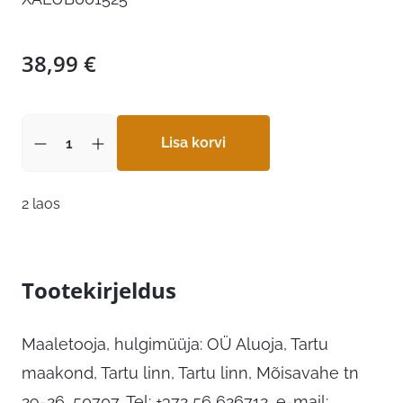
38,99
€
Lisa korvi
2 laos
Tootekirjeldus
Maaletooja, hulgimüüja: OÜ Aluoja, Tartu
maakond, Tartu linn, Tartu linn, Mõisavahe tn
29-26, 50707, Tel: +372 56 626712, e-mail: