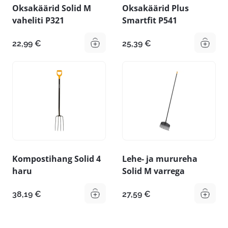
Oksakäärid Solid M
Oksakäärid Plus
vaheliti P321
Smartfit P541
22,99
€
25,39
€
Kompostihang Solid 4
Lehe- ja murureha
haru
Solid M varrega
38,19
€
27,59
€