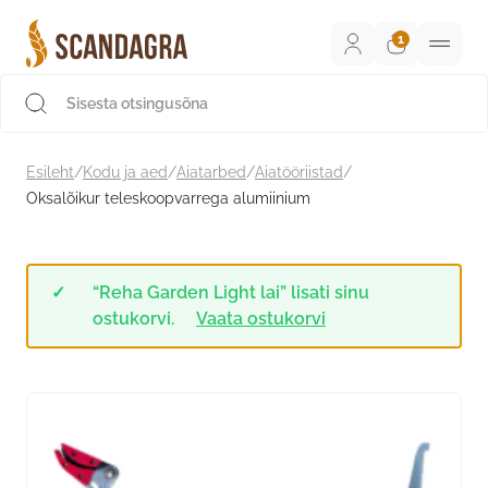
Liigu
sisu
juurde
Scandagra e-pood
Esileht
/
Kodu ja aed
/
Aiatarbed
/
Aiatööriistad
/
Oksalõikur teleskoopvarrega alumiinium
“Reha Garden Light lai” lisati sinu
ostukorvi.
Vaata ostukorvi