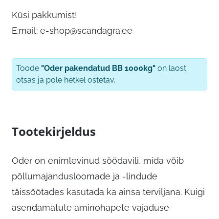
Küsi pakkumist!
E:mail:
e-shop@scandagra.ee
Toode
"Oder pakendatud BB 1000kg"
on laost
otsas ja pole hetkel ostetav.
Tootekirjeldus
Oder on enimlevinud söödavili, mida võib
põllumajandusloomade ja -lindude
täissöötades kasutada ka ainsa terviljana. Kuigi
asendamatute aminohapete vajaduse