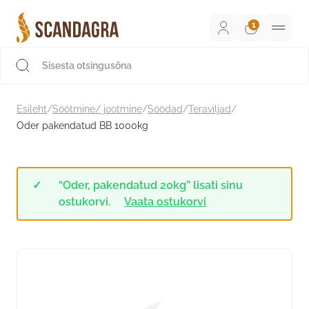
Liigu
sisu
juurde
Scandagra e-pood
Esileht
/
Söötmine/ jootmine
/
Söödad
/
Teraviljad
/
Oder pakendatud BB 1000kg
“Oder, pakendatud 20kg” lisati sinu
ostukorvi.
Vaata ostukorvi