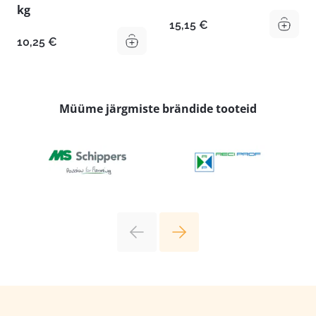
kg
15,15
€
10,25
€
Müüme järgmiste brändide tooteid