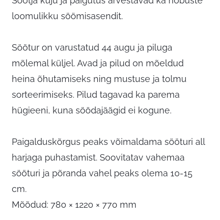
Söötja kuju ja paigutus arvestavad ka hobuste
loomulikku söömisasendit.
Söötur on varustatud 44 augu ja piluga
mõlemal küljel. Avad ja pilud on mõeldud
heina õhutamiseks ning mustuse ja tolmu
sorteerimiseks. Pilud tagavad ka parema
hügieeni, kuna söödajäägid ei kogune.
Paigalduskõrgus peaks võimaldama sööturi all
harjaga puhastamist. Soovitatav vahemaa
sööturi ja põranda vahel peaks olema 10-15
cm.
Mõõdud: 780 × 1220 × 770 mm