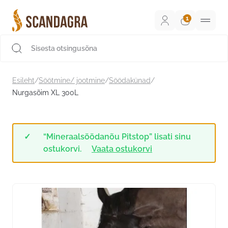
Liigu
sisu
juurde
Scandagra e-pood
Esileht
/
Söötmine/ jootmine
/
Söödakünad
/
Nurgasõim XL 300L
“Mineraalsöödanõu Pitstop” lisati sinu
ostukorvi.
Vaata ostukorvi