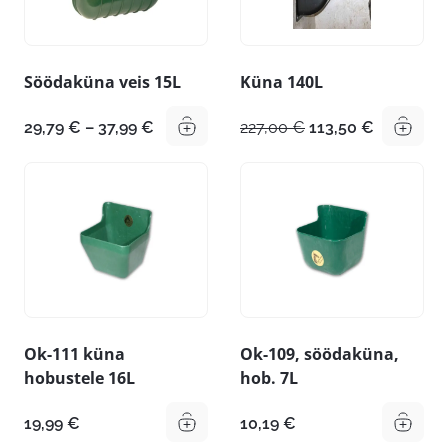
Söödaküna veis 15L
Küna 140L
Hinnavahemik:
Algne
Praegune
29,79
€
–
37,99
€
227,00
€
113,50
€
29,79 €
hind
hind
kuni
oli:
on:
37,99 €
227,00 €.
113,50 €.
Ok-111 küna
Ok-109, söödaküna,
hobustele 16L
hob. 7L
19,99
€
10,19
€