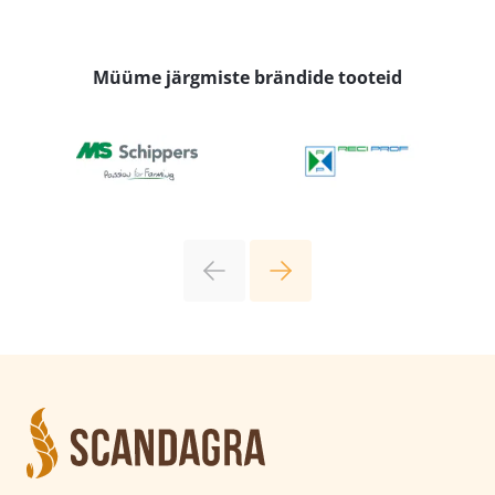
Müüme järgmiste brändide tooteid