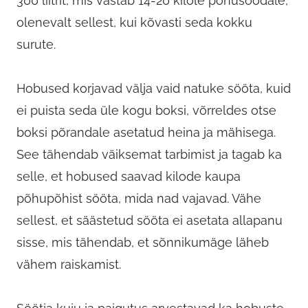
300 liitrit, mis vastab 14-20 kilole põhusöödale,
olenevalt sellest, kui kõvasti seda kokku
surute.
Hobused korjavad välja vaid natuke sööta, kuid
ei puista seda üle kogu boksi, võrreldes otse
boksi põrandale asetatud heina ja mähisega.
See tähendab väiksemat tarbimist ja tagab ka
selle, et hobused saavad kilode kaupa
põhupõhist sööta, mida nad vajavad. Vähe
sellest, et säästetud sööta ei asetata allapanu
sisse, mis tähendab, et sõnnikumäge läheb
vähem raiskamist.