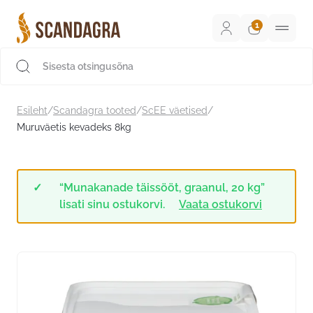
Liigu
sisu
juurde
Scandagra e-pood
Esileht
/
Scandagra tooted
/
ScEE väetised
/
Muruväetis kevadeks 8kg
“Munakanade täissööt, graanul, 20 kg”
lisati sinu ostukorvi.
Vaata ostukorvi