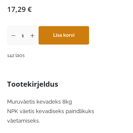
17,29
€
Lisa korvi
142 laos
Tootekirjeldus
Muruväetis kevadeks 8kg
NPK väetis kevadiseks paindlikuks
väetamiseks.