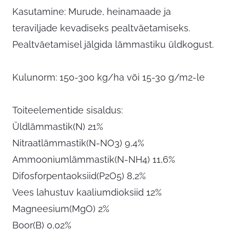
Kasutamine: Murude, heinamaade ja
teraviljade kevadiseks pealtväetamiseks.
Pealtväetamisel jälgida lämmastiku üldkogust.
Kulunorm: 150-300 kg/ha või 15-30 g/m2-le
Toiteelementide sisaldus:
Üldlämmastik(N) 21%
Nitraatlämmastik(N-NO3) 9,4%
Ammooniumlämmastik(N-NH4) 11,6%
Difosforpentaoksiid(P2O5) 8,2%
Vees lahustuv kaaliumdioksiid 12%
Magneesium(MgO) 2%
Boor(B) 0,02%