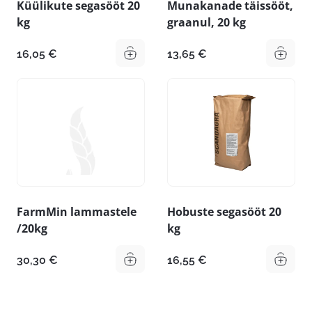
Küülikute segasööt 20
Munakanade täissööt,
kg
graanul, 20 kg
16,05
€
13,65
€
FarmMin lammastele
Hobuste segasööt 20
/20kg
kg
30,30
€
16,55
€