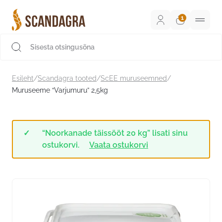
Liigu
sisu
juurde
Scandagra e-pood
Esileht
/
Scandagra tooted
/
ScEE muruseemned
/
Muruseeme “Varjumuru” 2,5kg
“Noorkanade täissööt 20 kg” lisati sinu
ostukorvi.
Vaata ostukorvi