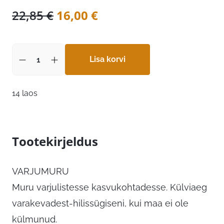
Algne
Praegune
22,85
€
16,00
€
hind
hind
oli:
on:
22,85 €.
Lisa korvi
16,00 €.
14 laos
Tootekirjeldus
VARJUMURU
Muru varjulistesse kasvukohtadesse. Külviaeg
varakevadest-hilissügiseni, kui maa ei ole
külmunud.