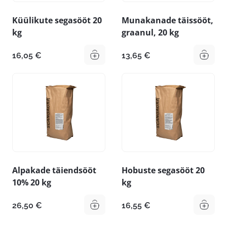
Küülikute segasööt 20
Munakanade täissööt,
kg
graanul, 20 kg
16,05
€
13,65
€
Alpakade täiendsööt
Hobuste segasööt 20
10% 20 kg
kg
26,50
€
16,55
€