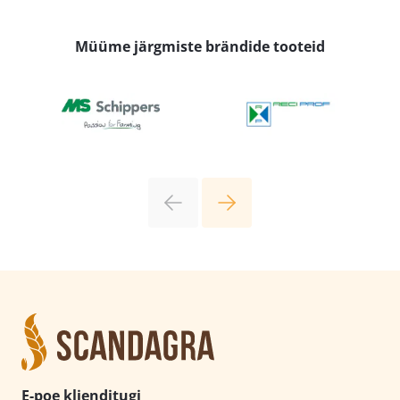
Müüme järgmiste brändide tooteid
E-poe klienditugi