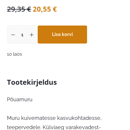
Algne
Praegune
29,35
€
20,55
€
hind
hind
oli:
on:
29,35 €.
Lisa korvi
20,55 €.
10 laos
Tootekirjeldus
Põuamuru
Muru kuivematesse kasvukohtadesse,
teepervedele. Külviaeg varakevadest-