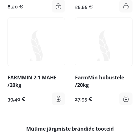
8,20
€
25,55
€
FARMMIN 2:1 MAHE
FarmMin hobustele
/20kg
/20kg
39,40
€
27,95
€
Müüme järgmiste brändide tooteid