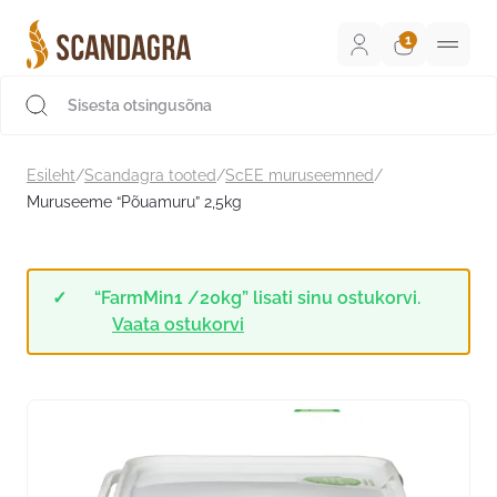
Liigu
sisu
juurde
Scandagra e-pood
Esileht
/
Scandagra tooted
/
ScEE muruseemned
/
Muruseeme “Põuamuru” 2,5kg
“FarmMin1 /20kg” lisati sinu ostukorvi.
Vaata ostukorvi