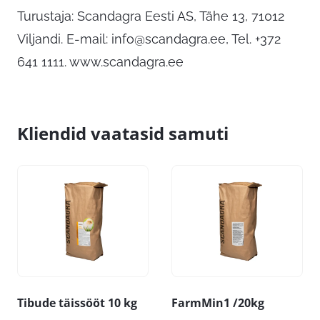
Turustaja: Scandagra Eesti AS, Tähe 13, 71012
Viljandi. E-mail:
info@scandagra.ee
, Tel. +372
641 1111. www.scandagra.ee
Kliendid vaatasid samuti
Tibude täissööt 10 kg
FarmMin1 /20kg