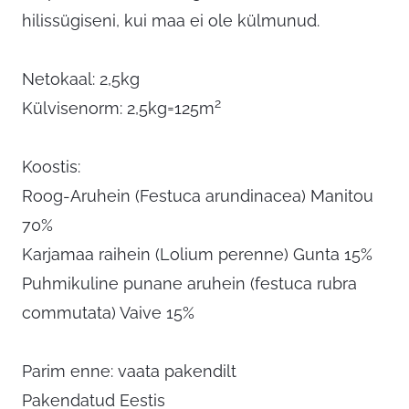
hilissügiseni, kui maa ei ole külmunud.
Netokaal: 2,5kg
2
Külvisenorm: 2,5kg=125m
Koostis:
Roog-Aruhein (Festuca arundinacea) Manitou
70%
Karjamaa raihein (Lolium perenne) Gunta 15%
Puhmikuline punane aruhein (festuca rubra
commutata) Vaive 15%
Parim enne: vaata pakendilt
Pakendatud Eestis