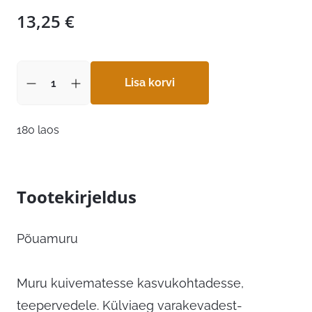
13,25
€
Lisa korvi
180 laos
Tootekirjeldus
Põuamuru
Muru kuivematesse kasvukohtadesse,
teepervedele. Külviaeg varakevadest-