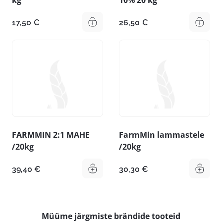
17,50
€
26,50
€
FARMMIN 2:1 MAHE
FarmMin lammastele
/20kg
/20kg
39,40
€
30,30
€
Müüme järgmiste brändide tooteid