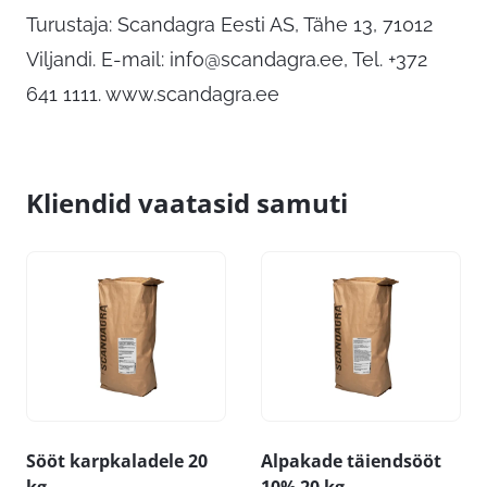
Turustaja: Scandagra Eesti AS, Tähe 13, 71012
Viljandi. E-mail:
info@scandagra.ee
, Tel. +372
641 1111. www.scandagra.ee
Kliendid vaatasid samuti
Sööt karpkaladele 20
Alpakade täiendsööt
kg
10% 20 kg