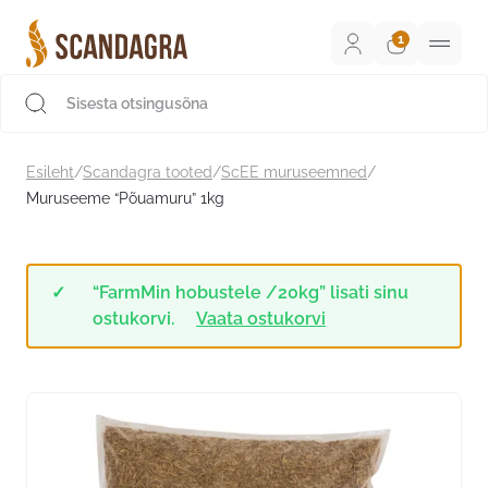
Liigu
sisu
juurde
Scandagra e-pood
Esileht
/
Scandagra tooted
/
ScEE muruseemned
/
Muruseeme “Põuamuru” 1kg
“FarmMin hobustele /20kg” lisati sinu
ostukorvi.
Vaata ostukorvi