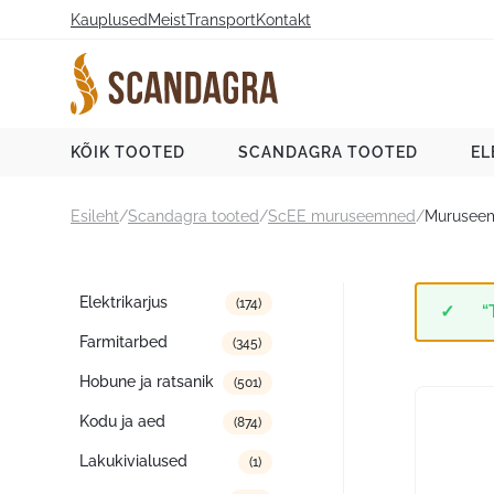
Liigu
Kauplused
Meist
Transport
Kontakt
sisu
juurde
Scandagra e-pood
KÕIK TOOTED
SCANDAGRA TOOTED
EL
Esileht
/
Scandagra tooted
/
ScEE muruseemned
/
Muruseem
Tootekategooriad
Elektrikarjus
(174)
“
Farmitarbed
(345)
Hobune ja ratsanik
(501)
Kodu ja aed
(874)
Lakukivialused
(1)