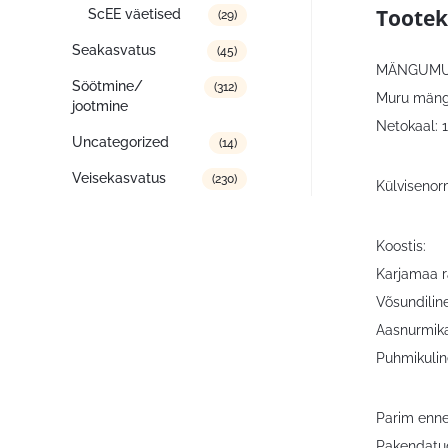
Tootek
ScEE väetised
(29)
Seakasvatus
(45)
MÄNGUM
Söötmine/
(312)
Muru mängu
jootmine
Netokaal: 
Uncategorized
(14)
Veisekasvatus
(230)
Külviseno
Koostis:
Karjamaa r
Võsundilin
Aasnurmika
Puhmikulin
Parim enne
Pakendatud