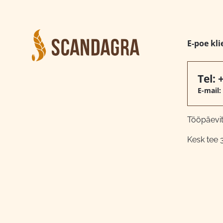
E-poe kli
Tel:
E-mail:
Tööpäeviti
Kesk tee 3