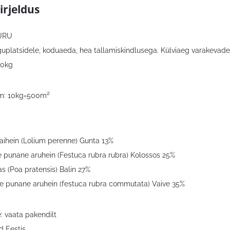
irjeldus
URU
platsidele, koduaeda, hea tallamiskindlusega. Külviaeg varakevadest
10kg
2
rm: 10kg=500m
aihein (Lolium perenne) Gunta 13%
e punane aruhein (Festuca rubra rubra) Kolossos 25%
s (Poa pratensis) Balin 27%
e punane aruhein (festuca rubra commutata) Vaive 35%
: vaata pakendilt
 Eestis