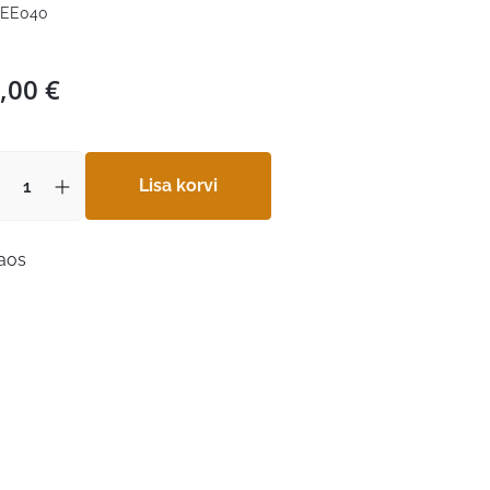
EE040
,00
€
Lisa korvi
laos