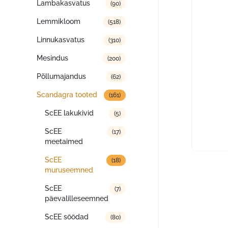
Lambakasvatus
(90)
Lemmikloom
(518)
Linnukasvatus
(310)
Mesindus
(200)
Põllumajandus
(62)
Scandagra tooted
(161)
ScEE lakukivid
(5)
ScEE
(17)
meetaimed
ScEE
(18)
muruseemned
ScEE
(7)
päevalilleseemned
ScEE söödad
(80)