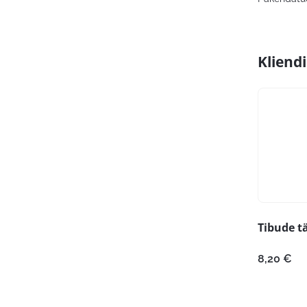
Kliend
Tibude tä
8,20
€