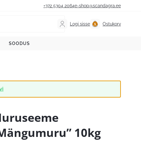
+372 5304 2064
e-shop@scandagra.ee
Logi sisse
Ostukorv
SOODUS
vi
uruseeme
Mängumuru” 10kg