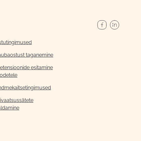
stutingimused
aubaostust taganemine
etensioonide esitamine
odetele
ndmekaitsetingimused
ivaatsussätete
aldamine