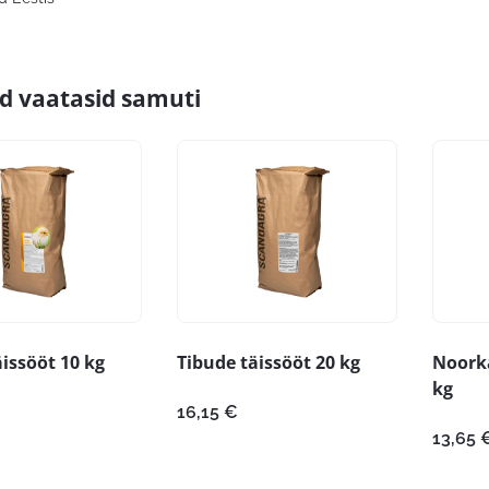
id vaatasid samuti
issööt 10 kg
Tibude täissööt 20 kg
Noork
kg
16,15
€
13,65