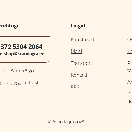
enditugi
Lingid
Kauplused
O
+372 5304 2064
Meist
K
e-shop@scandagra.ee
Transport
Pr
to
 kell 8:00-16:30
Kontakt
A
, Jüri, 75301, Eesti
KKK
Pr
h
© Scandagra 2026