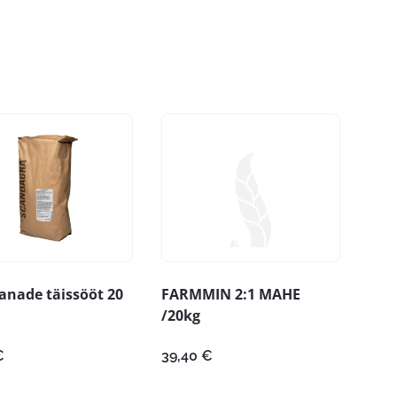
anade täissööt 20
FARMMIN 2:1 MAHE
/20kg
€
39,40
€