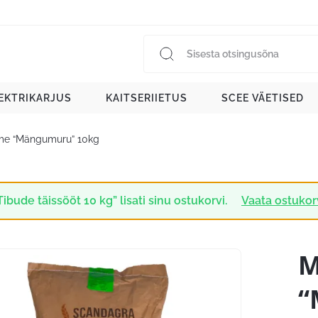
EKTRIKARJUS
KAITSERIIETUS
SCEE VÄETISED
e “Mängumuru” 10kg
Tibude täissööt 10 kg” lisati sinu ostukorvi.
Vaata ostukor
M
“