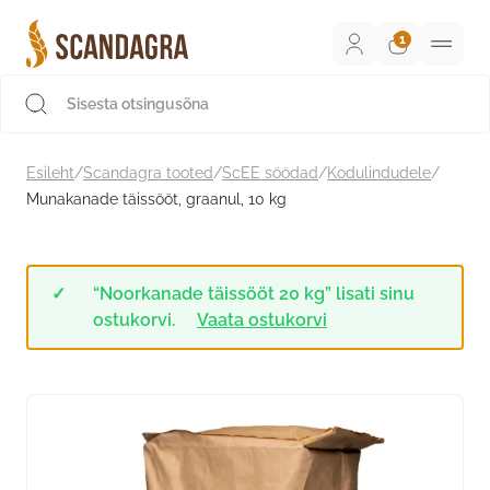
Liigu
sisu
juurde
Scandagra e-pood
Esileht
/
Scandagra tooted
/
ScEE söödad
/
Kodulindudele
/
Munakanade täissööt, graanul, 10 kg
“Noorkanade täissööt 20 kg” lisati sinu
ostukorvi.
Vaata ostukorvi