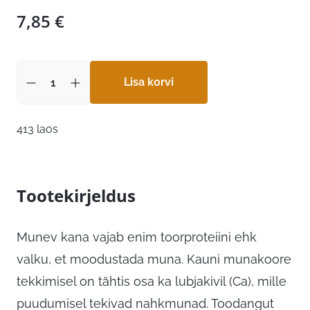
7,85
€
Lisa korvi
413 laos
Tootekirjeldus
Munev kana vajab enim toorproteiini ehk
valku, et moodustada muna. Kauni munakoore
tekkimisel on tähtis osa ka lubjakivil (Ca), mille
puudumisel tekivad nahkmunad. Toodangut