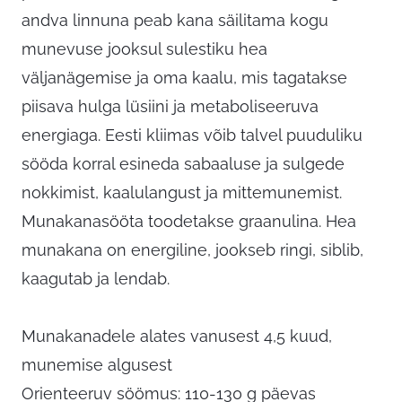
andva linnuna peab kana säilitama kogu
munevuse jooksul sulestiku hea
väljanägemise ja oma kaalu, mis tagatakse
piisava hulga lüsiini ja metaboliseeruva
energiaga. Eesti kliimas võib talvel puuduliku
sööda korral esineda sabaaluse ja sulgede
nokkimist, kaalulangust ja mittemunemist.
Munakanasööta toodetakse graanulina. Hea
munakana on energiline, jookseb ringi, siblib,
kaagutab ja lendab.
Munakanadele alates vanusest 4,5 kuud,
munemise algusest
Orienteeruv söömus: 110-130 g päevas