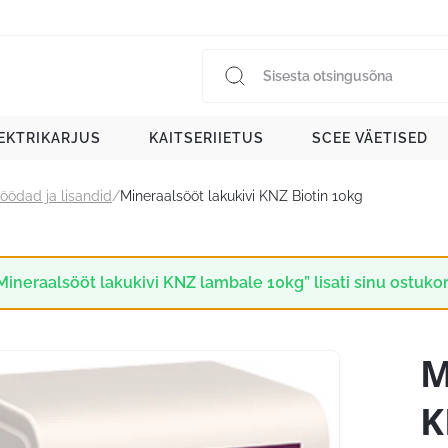
EKTRIKARJUS
KAITSERIIETUS
SCEE VÄETISED
öödad ja lisandid
/
Mineraalsööt lakukivi KNZ Biotin 10kg
Mineraalsööt lakukivi KNZ lambale 10kg” lisati sinu ostukor
M
K