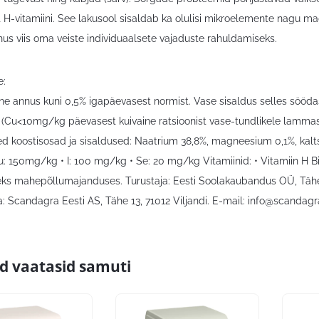
 H-vitamiini. See lakusool sisaldab ka olulisi mikroelemente nagu ma
hus viis oma veiste individuaalsete vajaduste rahuldamiseks.
e:
e annus kuni 0,5% igapäevasest normist. Vase sisaldus selles söödas
 (Cu<10mg/kg päevasest kuivaine ratsioonist vase-tundlikele lammast
sed koostisosad ja sisaldused: Naatrium 38,8%, magneesium 0,1%, kalt
: 150mg/kg • I: 100 mg/kg • Se: 20 mg/kg Vitamiinid: • Vitamiin H Bi
ks mahepõllumajanduses. Turustaja: Eesti Soolakaubandus OÜ, Tähe 
: Scandagra Eesti AS, Tähe 13, 71012 Viljandi. E-mail:
info@scandagr
id vaatasid samuti