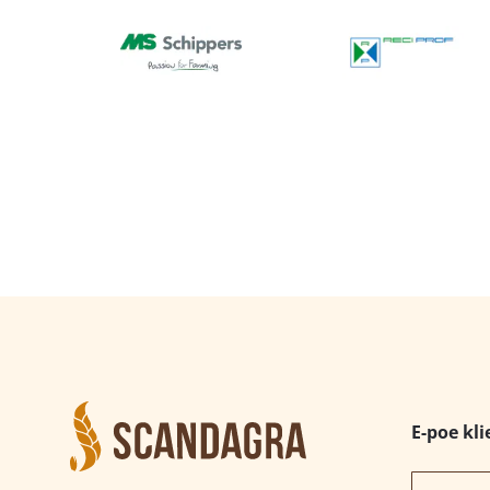
E-poe kli