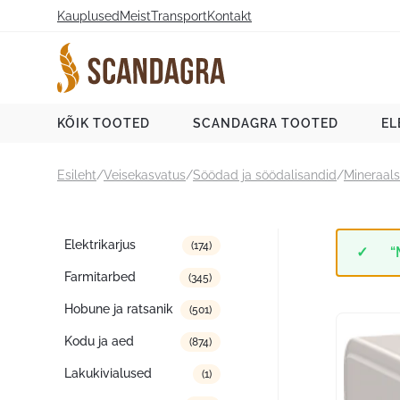
Liigu
Kauplused
Meist
Transport
Kontakt
sisu
juurde
Scandagra e-pood
KÕIK TOOTED
SCANDAGRA TOOTED
EL
Esileht
/
Veisekasvatus
/
Söödad ja söödalisandid
/
Mineraals
Tootekategooriad
Elektrikarjus
(174)
“
Farmitarbed
(345)
Hobune ja ratsanik
(501)
Kodu ja aed
(874)
Lakukivialused
(1)