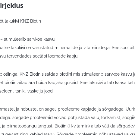
irjeldus
t lakukivi KNZ Biotin
 – stimuleerib sarvkoe kasvu.
alne lakukivi on varustatud mineraalide ja vitamiinidega. See sool a
svu tervendades seeläbi loomade kapju.
iotiiniga. KNZ Biotin sisaldab biotiini mis stimuleerib sarvkoe kasvu 
et biotiin aitab ära hoida kabjahaiguseid. See lakukivi aitab kaasa keha
seleeni, tsniki, vaske ja joodi.
ammastel ja hobustel on sageli probleeme kapjade ja sõrgadega. Uur
dega. sõrgade probleemid võivad põhjustada valu, lonkamist, söögii
 ja piimatoodangu langust. Biotiin (H-vitamiin) aitab vältida sõrgad
 ja tugevust ning kabjad (sarv). Sõrgade probleemid põhjustavad väi