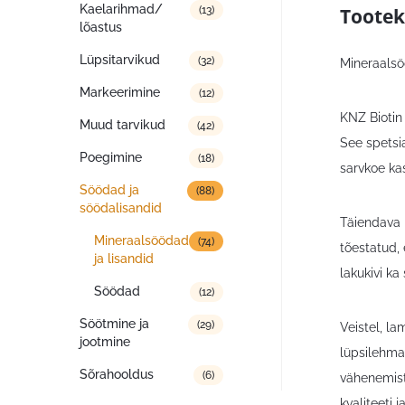
Kaelarihmad/
Tootek
(13)
lõastus
Lüpsitarvikud
(32)
Mineraalsöö
Markeerimine
(12)
KNZ Biotin
Muud tarvikud
(42)
See spetsia
Poegimine
(18)
sarvkoe ka
Söödad ja
(88)
söödalisandid
Täiendava b
Mineraalsöödad
(74)
tõestatud, 
ja lisandid
lakukivi ka 
Söödad
(12)
Söötmine ja
(29)
Veistel, l
jootmine
lüpsilehma
Sõrahooldus
(6)
vähenemist
kvaliteeti