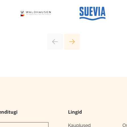
enditugi
Lingid
Kauplused
O