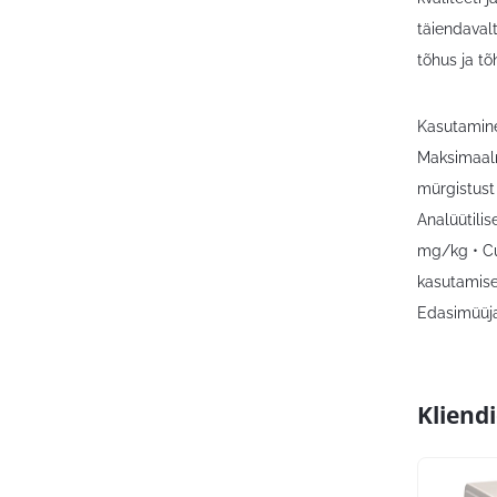
täiendavalt
tõhus ja tõ
Kasutamin
Maksimaaln
mürgistust
Analüütili
mg/kg • Cu
kasutamise
Edasimüüja
Kliend