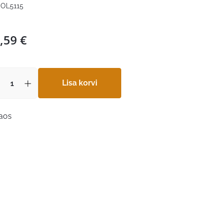
OL5115
,59
€
Lisa korvi
laos