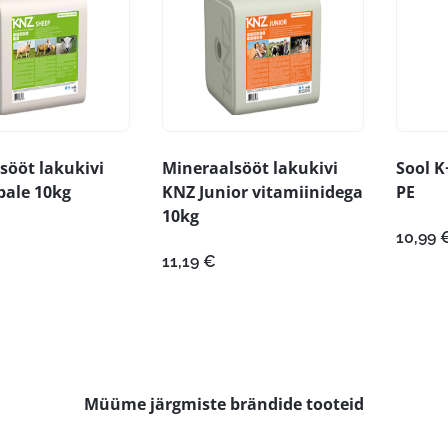
sööt lakukivi
Mineraalsööt lakukivi
Sool K
ale 10kg
KNZ Junior vitamiinidega
PE
10kg
10,99
11,19
€
Müüme järgmiste brändide tooteid