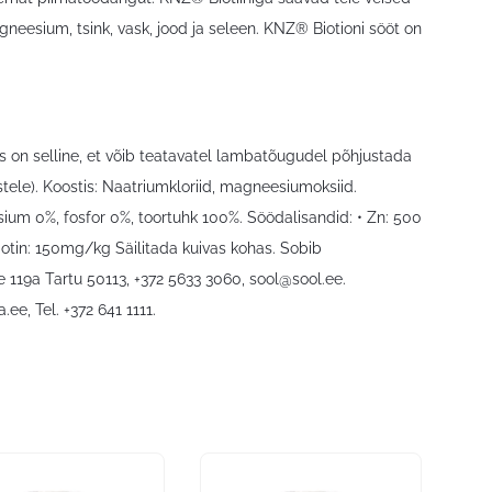
gneesium, tsink, vask, jood ja seleen. KNZ® Biotioni sööt on
 on selline, et võib teatavatel lambatõugudel põhjustada
ele). Koostis: Naatriumkloriid, magneesiumoksiid.
sium 0%, fosfor 0%, toortuhk 100%. Söödalisandid: • Zn: 500
otin: 150mg/kg Säilitada kuivas kohas. Sobib
119a Tartu 50113, +372 5633 3060,
sool@sool.ee
.
a.ee
, Tel. +372 641 1111.