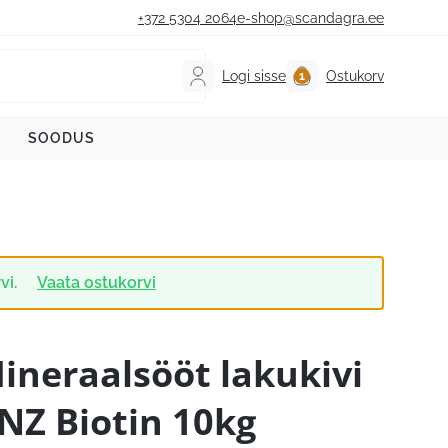
+372 5304 2064
e-shop@scandagra.ee
Logi sisse
Ostukorv
SOODUS
vi.
Vaata ostukorvi
ineraalsööt lakukivi
NZ Biotin 10kg