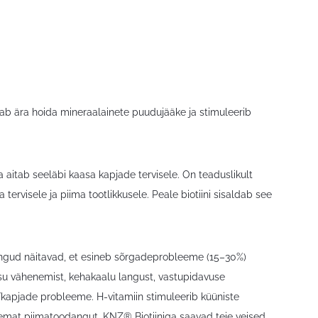
itab ära hoida mineraalainete puudujääke ja stimuleerib
ja aitab seeläbi kaasa kapjade tervisele. On teaduslikult
 tervisele ja piima tootlikkusele. Peale biotiini sisaldab see
ingud näitavad, et esineb sõrgadeprobleeme (15–30%)
su vähenemist, kehakaalu langust, vastupidavuse
e/kapjade probleeme. H-vitamiin stimuleerib küüniste
ksemat piimatoodangut. KNZ® Biotiiniga saavad teie veised