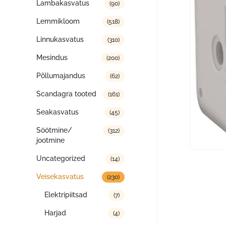
Lambakasvatus
(90)
Lemmikloom
(518)
Linnukasvatus
(310)
Mesindus
(200)
Põllumajandus
(62)
Scandagra tooted
(161)
Seakasvatus
(45)
Söötmine/
(312)
jootmine
Uncategorized
(14)
Veisekasvatus
(230)
Elektripiitsad
(7)
Harjad
(4)