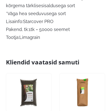
kõrgema tärklisesisaldusega sort
*Väga hea seeduvusega sort
Lisainfo:Starcover PRO
Pakend, tk:1tk = 50000 seemet
Tootja:Limagrain
Kliendid vaatasid samuti