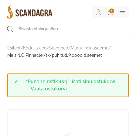
Liigu
sisu
juurde
Scandagra e-pood
Esileht
/
Kodu ja aed
/
Seemned
/
Muru/ heinaseeme
/
Mais “LG Pinnacle”/tk/puhitud/50000id.seemet
“Punane ristik 1kg” lisati sinu ostukorvi.
Vaata ostukorvi