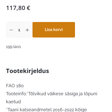
117,80
€
Lisa korvi
199 laos
Tootekirjeldus
FAO 180
Tooteinfo:*Tõlvikud väikese säsiga ja lõpuni
kaetud
*Taani katseandmetel 2016-2022 kõige