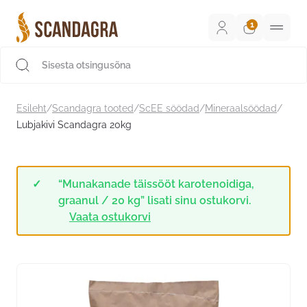
Liigu
sisu
juurde
Scandagra e-pood
Esileht
/
Scandagra tooted
/
ScEE söödad
/
Mineraalsöödad
/
Lubjakivi Scandagra 20kg
“Munakanade täissööt karotenoidiga,
graanul / 20 kg” lisati sinu ostukorvi.
Vaata ostukorvi