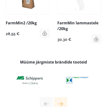
FarmMin2 /20kg
FarmMin lammastele
/20kg
28,55
€
30,30
€
Müüme järgmiste brändide tooteid