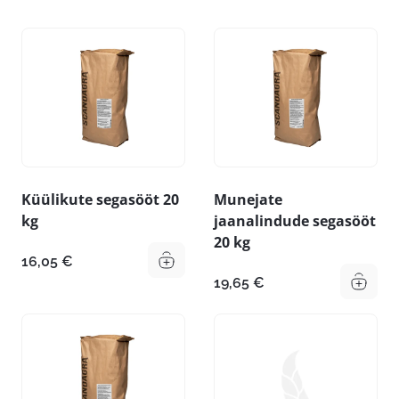
Küülikute segasööt 20
Munejate
kg
jaanalindude segasööt
20 kg
16,05
€
19,65
€