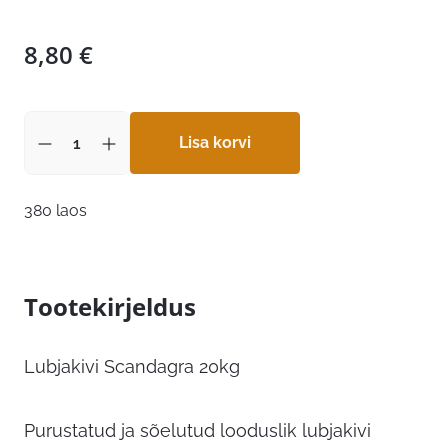
8,80
€
Lisa korvi
380 laos
Tootekirjeldus
Lubjakivi Scandagra 20kg
Purustatud ja sõelutud looduslik lubjakivi