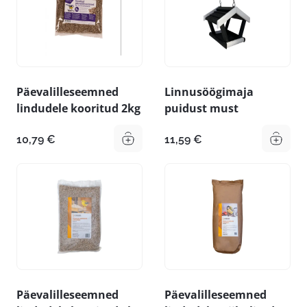
Päevalilleseemned
Linnusöögimaja
lindudele kooritud 2kg
puidust must
10,79
€
11,59
€
Päevalilleseemned
Päevalilleseemned