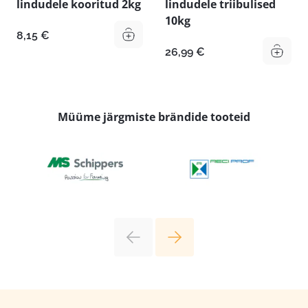
lindudele kooritud 2kg
lindudele triibulised
10kg
8,15
€
26,99
€
Müüme järgmiste brändide tooteid