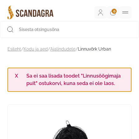
Liigu
sisu
juurde
Scandagra e-pood
Esileht
/
Kodu ja aed
/
Aialindudele
/
Linnuvõrk Urban
Sa ei saa lisada toodet "Linnusöögimaja
puit" ostukorvi, kuna seda ei ole laos.