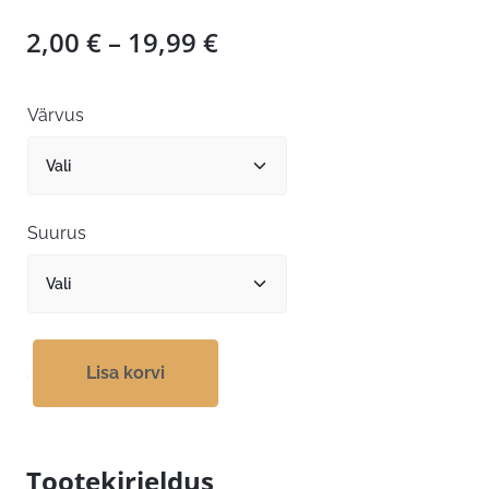
Hinnavahemik:
2,00
€
–
19,99
€
2,00 €
kuni
Värvus
19,99 €
Suurus
Lisa korvi
Tootekirjeldus