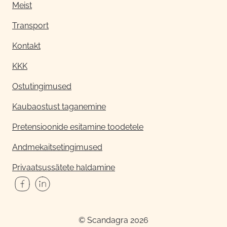
Meist
Transport
Kontakt
KKK
Ostutingimused
Kaubaostust taganemine
Pretensioonide esitamine toodetele
Andmekaitsetingimused
Privaatsussätete haldamine
© Scandagra 2026