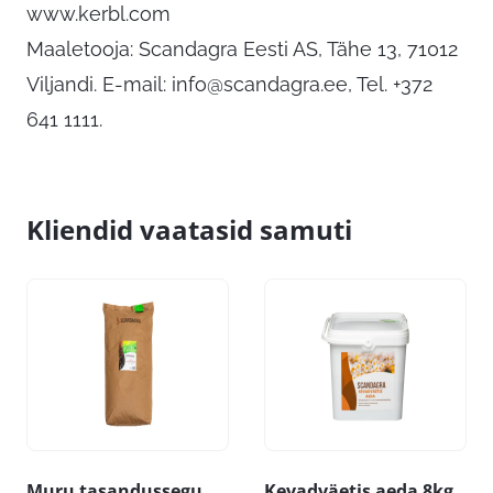
www.kerbl.com
Maaletooja: Scandagra Eesti AS, Tähe 13, 71012
Viljandi. E-mail:
info@scandagra.ee
, Tel. +372
641 1111.
Kliendid vaatasid samuti
Muru tasandussegu
Kevadväetis aeda 8kg