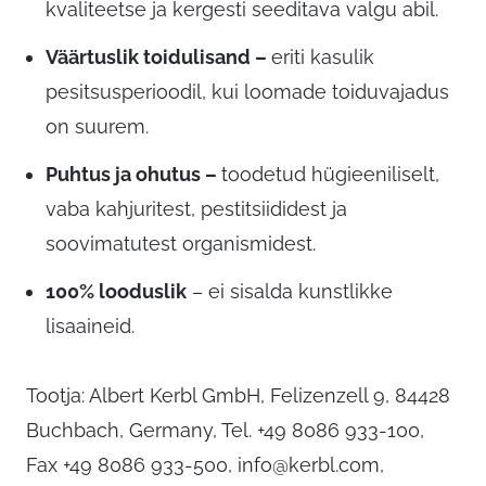
kvaliteetse ja kergesti seeditava valgu abil.
Väärtuslik toidulisand –
eriti kasulik
pesitsusperioodil, kui loomade toiduvajadus
on suurem.
Puhtus ja ohutus –
toodetud hügieeniliselt,
vaba kahjuritest, pestitsiididest ja
soovimatutest organismidest.
100% looduslik
– ei sisalda kunstlikke
lisaaineid.
Tootja: Albert Kerbl GmbH, Felizenzell 9, 84428
Buchbach, Germany, Tel. +49 8086 933-100,
Fax +49 8086 933-500,
info@kerbl.com
,