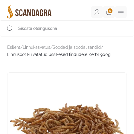
Liigu
sisu
juurde
Scandagra e-pood
Esileht
/
Linnukasvatus
/
Söödad ja söödalisandid
/
Linnusööt kuivatatud ussikesed lindudele Kerbl 900g