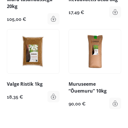
20kg
17,49
€
105,00
€
Valge Ristik 1kg
Muruseeme
“Õuemuru” 10kg
18,35
€
90,00
€