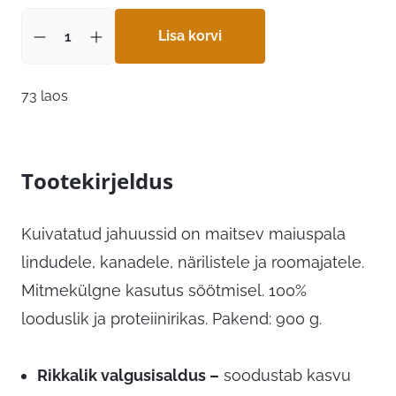
Lisa korvi
73 laos
Tootekirjeldus
Kuivatatud jahuussid on maitsev maiuspala
lindudele, kanadele, närilistele ja roomajatele.
Mitmekülgne kasutus söötmisel. 100%
looduslik ja proteiinirikas. Pakend: 900 g.
Rikkalik valgusisaldus –
soodustab kasvu