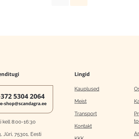
enditugi
Lingid
Kauplused
O
+372 5304 2064
Meist
K
e-shop@scandagra.ee
Transport
Pr
to
 kell 8:00-16:30
Kontakt
A
, Jüri, 75301, Eesti
KKK