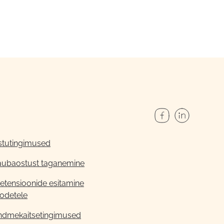
stutingimused
aubaostust taganemine
etensioonide esitamine
odetele
ndmekaitsetingimused