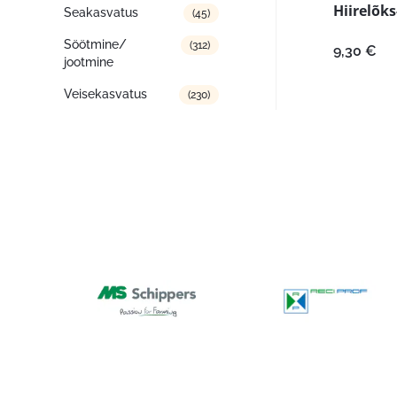
Hiirelõks
Seakasvatus
(45)
Söötmine/
(312)
9,30
€
jootmine
Veisekasvatus
(230)