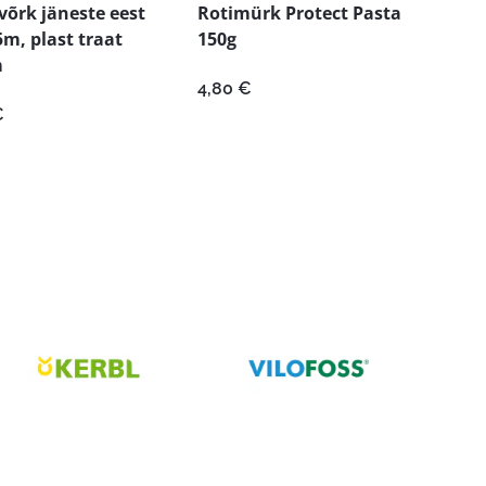
võrk jäneste eest
Rotimürk Protect Pasta
5m, plast traat
150g
m
4,80
€
€