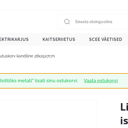
EKTRIKARJUS
KAITSERIIETUS
SCEE VÄETISED
stutuskorv kandiline 28x25x7cm
Rotilõks metall” lisati sinu ostukorvi.
Vaata ostukorvi
L
i