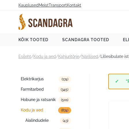
Liigu
Kauplused
Meist
Transport
Kontakt
sisu
juurde
Scandagra e-pood
KÕIK TOOTED
SCANDAGRA TOOTED
EL
Esileht
/
Kodu ja aed
/
Kahjuritõrje
/
Närilised
/
Lillesibulate i
Tootekategooriad
Elektrikarjus
(174)
“
Farmitarbed
(345)
Hobune ja ratsanik
(501)
Kodu ja aed
(874)
Aialindudele
(43)