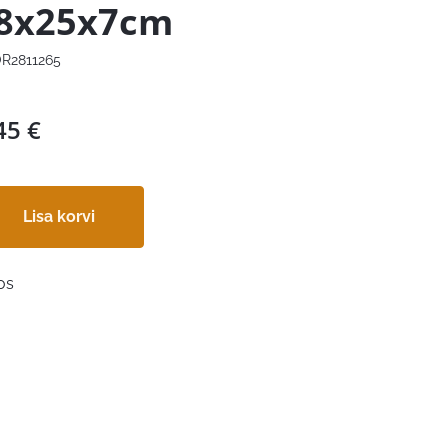
8x25x7cm
R2811265
45
€
Lisa korvi
os