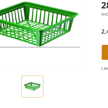
2
XHO
2,
1 la