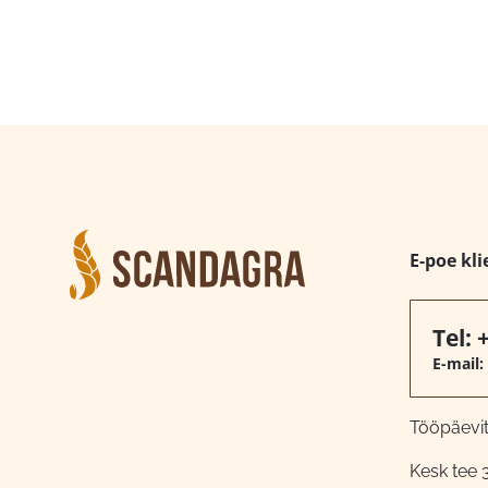
E-poe kli
Tel:
E-mail:
Tööpäeviti
Kesk tee 3