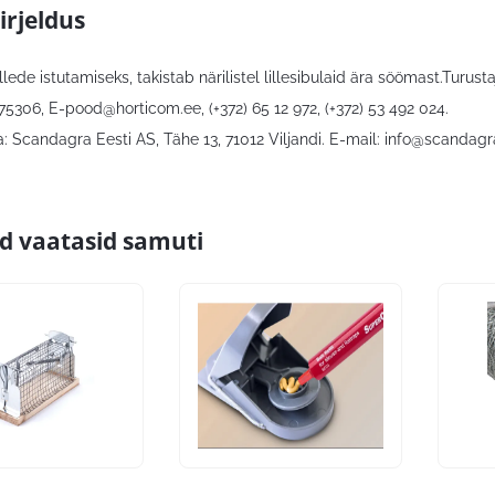
irjeldus
illede istutamiseks, takistab närilistel lillesibulaid ära söömast.Turu
 75306,
E-pood@horticom.ee
, (+372) 65 12 972, (+372) 53 492 024.
: Scandagra Eesti AS, Tähe 13, 71012 Viljandi. E-mail:
info@scandagr
id vaatasid samuti