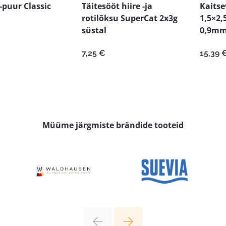
-puur Classic
Täitesööt hiire -ja
Kaitse
rotilõksu SuperCat 2x3g
1,5×2,
süstal
0,9m
7,25
€
15,39
Müüme järgmiste brändide tooteid