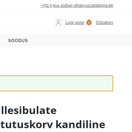
+372 5304 2064
e-shop@scandagra.ee
Logi sisse
Ostukorv
SOODUS
illesibulate
stutuskorv kandiline