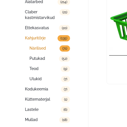
Aiatarbed
(214)
Claber
(21)
kastmistarvikud
Ettekasvatus
(20)
Kahjuritõrje
(135)
Närilised
(71)
Putukad
(52)
Teod
(9)
Ulukid
(7)
Kodukeemia
(7)
Küttematerjal
(1)
Lastele
(6)
Mullad
(18)