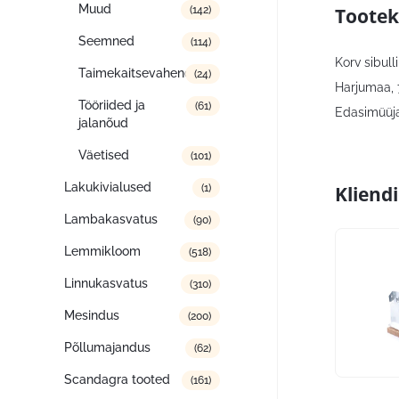
Muud
Tootek
(142)
Seemned
(114)
Korv sibull
Taimekaitsevahendid
(24)
Harjumaa,
Tööriided ja
(61)
Edasimüüja
jalanõud
Väetised
(101)
Lakukivialused
Kliend
(1)
Lambakasvatus
(90)
Lemmikloom
(518)
Linnukasvatus
(310)
Mesindus
(200)
Põllumajandus
(62)
Scandagra tooted
(161)