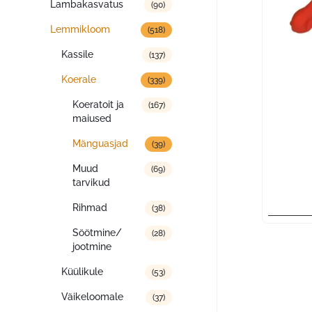
Lambakasvatus
(90)
Lemmikloom
(518)
Kassile
(137)
Koerale
(339)
Koeratoit ja
(167)
maiused
Mänguasjad
(39)
Muud
(69)
tarvikud
Rihmad
(38)
Söötmine/
(28)
jootmine
Küülikule
(53)
Väikeloomale
(37)