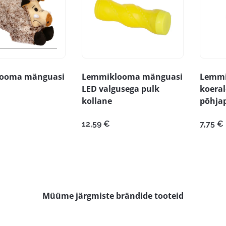
ooma mänguasi
Lemmiklooma mänguasi
Lemmi
LED valgusega pulk
koeral
kollane
põhja
12,59
€
7,75
€
Müüme järgmiste brändide tooteid