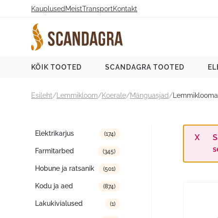
Liigu
Kauplused
Meist
Transport
Kontakt
sisu
juurde
Scandagra e-pood
KÕIK TOOTED
SCANDAGRA TOOTED
EL
Esileht
/
Lemmikloom
/
Koerale
/
Mänguasjad
/
Lemmiklooma 
Tootekategooriad
Elektrikarjus
(174)
S
s
Farmitarbed
(345)
Hobune ja ratsanik
(501)
Kodu ja aed
(874)
Lakukivialused
(1)