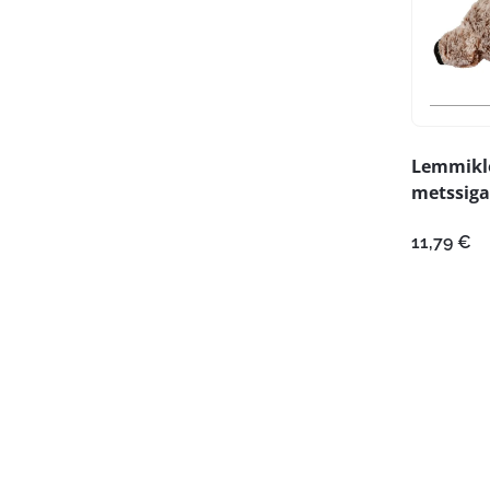
Lemmikl
metssiga
11,79
€