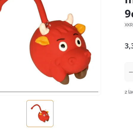
9
XKR
3,
2 l