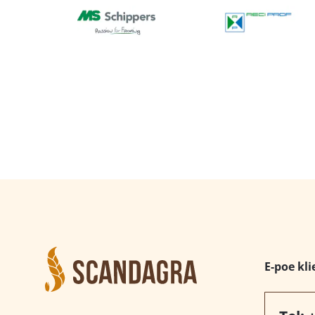
E-poe kli