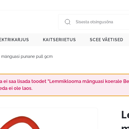
EKTRIKARJUS
KAITSERIIETUS
SCEE VÄETISED
mänguasi punane pull 9cm
a ei saa lisada toodet "Lemmiklooma mänguasi koerale Bee
eda ei ole laos.
L
m