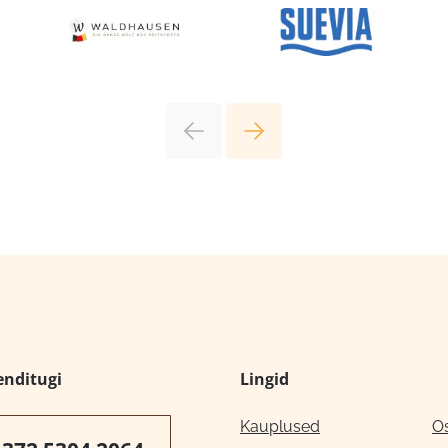
enditugi
Lingid
Kauplused
O