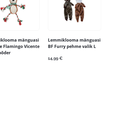
klooma mänguasi
Lemmiklooma mänguasi
e Flamingo Vicente
BF Furry pehme valik L
põder
14,99
€