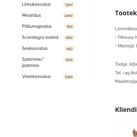
Linnukasvatus
(310)
Tootek
Mesindus
(200)
Põllumajandus
(62)
Lemmikloo
• Piiksuva 
Scandagra tooted
(161)
• Materjal: 
Seakasvatus
(45)
Söötmine/
(312)
Tootja: Al
jootmine
Tel. +49 8
Veisekasvatus
(230)
Maaletooja:
Kliend