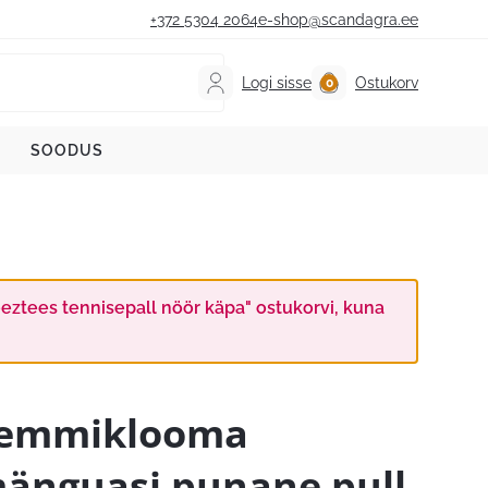
+372 5304 2064
e-shop@scandagra.ee
Logi sisse
Ostukorv
SOODUS
ztees tennisepall nöör käpa" ostukorvi, kuna
emmiklooma
änguasi punane pull