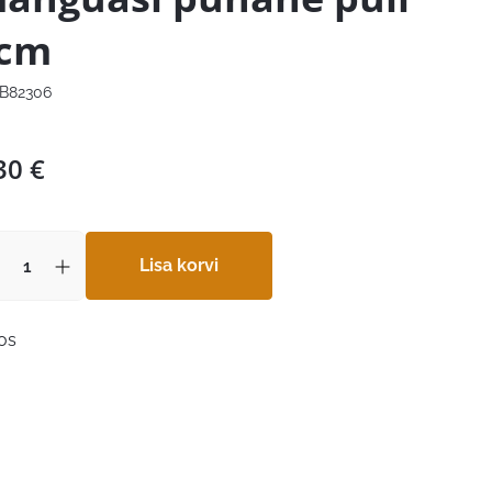
cm
B82306
30
€
Lisa korvi
aos