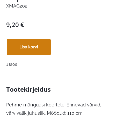
XMAG202
9,20
€
Lisa korvi
1 laos
Tootekirjeldus
Pehme mänguasi koertele. Erinevad värvid,
värvivalik juhuslik. Mõõdud: 110 cm.