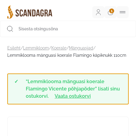
Liigu
sisu
juurde
Scandagra e-pood
Esileht
/
Lemmikloom
/
Koerale
/
Mänguasjad
/
Lemmiklooma mänguasi koerale Flamingo käpiknukk 110cm
“Lemmiklooma mänguasi koerale
Flamingo Vicente põhjapõder” lisati sinu
ostukorvi.
Vaata ostukorvi