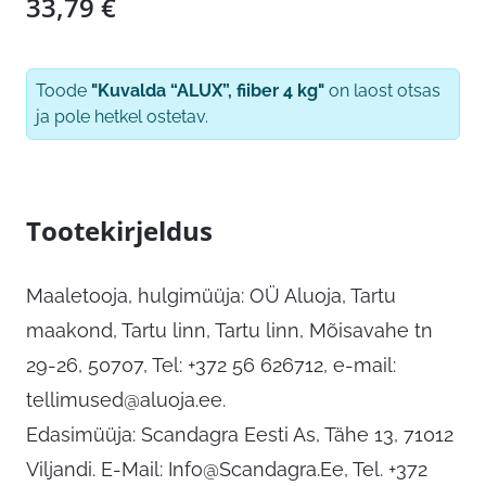
33,79
€
Toode
"Kuvalda “ALUX”, fiiber 4 kg"
on laost otsas
ja pole hetkel ostetav.
Tootekirjeldus
Maaletooja, hulgimüüja: OÜ Aluoja, Tartu
maakond, Tartu linn, Tartu linn, Mõisavahe tn
29-26, 50707, Tel: +372 56 626712, e-mail:
tellimused@aluoja.ee
.
Edasimüüja: Scandagra Eesti As, Tähe 13, 71012
Viljandi. E-Mail:
Info@Scandagra.Ee
, Tel. +372