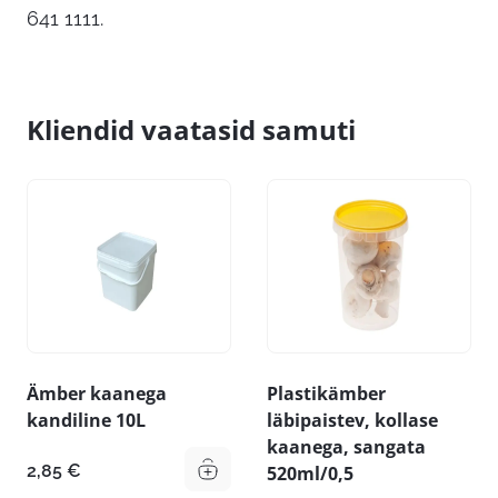
641 1111.
Kliendid vaatasid samuti
Ämber kaanega
Plastikämber
kandiline 10L
läbipaistev, kollase
kaanega, sangata
2,85
€
520ml/0,5