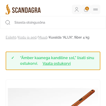
Liigu
sisu
juurde
Scandagra e-pood
Esileht
/
Kodu ja aed
/
Muud
/
Kuvalda “ALUX”, fiiber 4 kg
“Ämber kaanega kandiline 10L” lisati sinu
ostukorvi.
Vaata ostukorvi