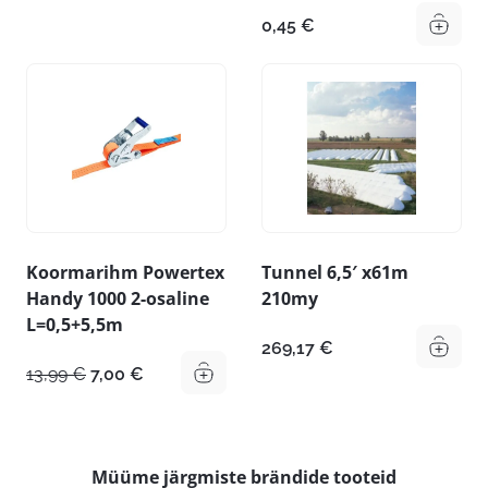
0,45
€
Koormarihm Powertex
Tunnel 6,5′ x61m
Handy 1000 2-osaline
210my
L=0,5+5,5m
269,17
€
Algne
Praegune
13,99
€
7,00
€
hind
hind
oli:
on:
13,99 €.
7,00 €.
Müüme järgmiste brändide tooteid