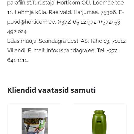
parafiinist.Turustaja: Horticom OÜ, Loomäe tee
11, Lehmja küla, Rae vald, Harjumaa, 75306,
E-
pood@horticom.ee
, (+372) 65 12 972, (+372) 53
492 024.
Edasimüüja: Scandagra Eesti AS, Tähe 13, 71012
Viljandi. E-mail:
info@scandagra.ee
, Tel. +372
641 1111.
Kliendid vaatasid samuti