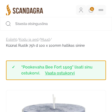
Liigu
sisu
juurde
Scandagra e-pood
Esileht
/
Kodu ja aed
/
Muud
/
Küünal Rustik 75h d 100 x 100mm hallikas sinine
“Pookevaha Bee Fort 150g” lisati sinu
ostukorvi.
Vaata ostukorvi