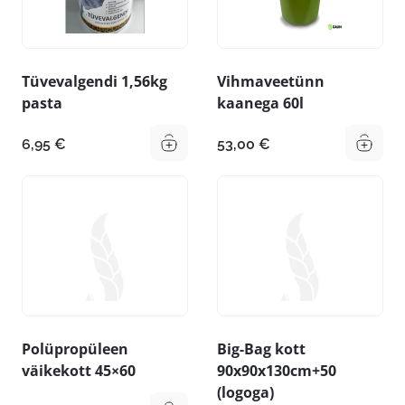
Tüvevalgendi 1,56kg
Vihmaveetünn
pasta
kaanega 60l
6,95
€
53,00
€
Polüpropüleen
Big-Bag kott
väikekott 45×60
90x90x130cm+50
(logoga)