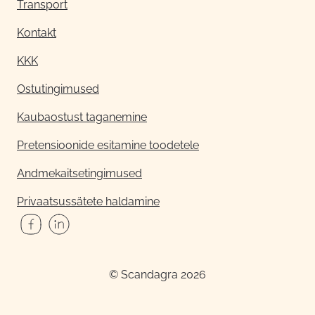
Transport
Kontakt
KKK
Ostutingimused
Kaubaostust taganemine
Pretensioonide esitamine toodetele
Andmekaitsetingimused
Privaatsussätete haldamine
© Scandagra 2026