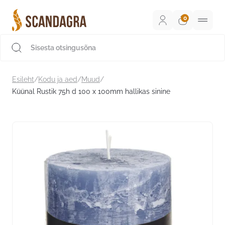
Liigu
sisu
juurde
Scandagra e-pood
Esileht
/
Kodu ja aed
/
Muud
/
Küünal Rustik 75h d 100 x 100mm hallikas sinine