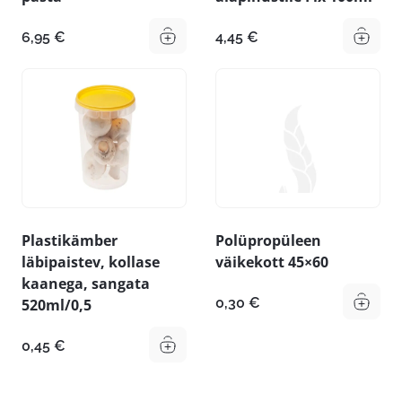
6,95
€
4,45
€
Plastikämber
Polüpropüleen
läbipaistev, kollase
väikekott 45×60
kaanega, sangata
0,30
€
520ml/0,5
0,45
€