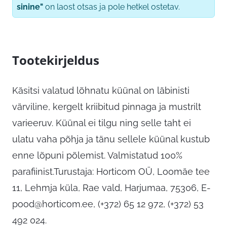
sinine"
on laost otsas ja pole hetkel ostetav.
Tootekirjeldus
Käsitsi valatud lõhnatu küünal on läbinisti
värviline, kergelt kriibitud pinnaga ja mustrilt
varieeruv. Küünal ei tilgu ning selle taht ei
ulatu vaha põhja ja tänu sellele küünal kustub
enne lõpuni põlemist. Valmistatud 100%
parafiinist.Turustaja: Horticom OÜ, Loomäe tee
11, Lehmja küla, Rae vald, Harjumaa, 75306,
E-
pood@horticom.ee
, (+372) 65 12 972, (+372) 53
492 024.