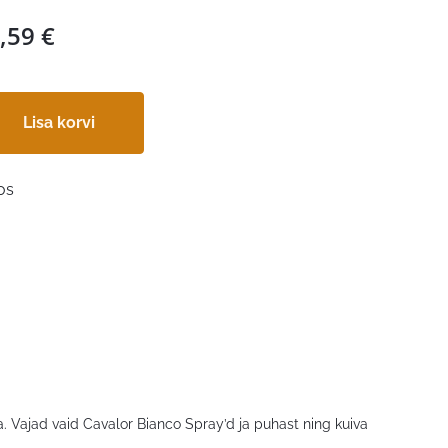
,59
€
Lisa korvi
os
ajad vaid Cavalor Bianco Spray’d ja puhast ning kuiva