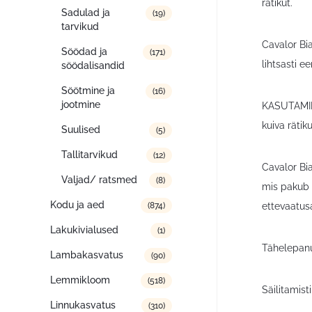
rätikut.
Sadulad ja
(19)
tarvikud
Cavalor Bi
Söödad ja
(171)
lihtsasti e
söödalisandid
Söötmine ja
(16)
jootmine
KASUTAMINE:
kuiva rätik
Suulised
(5)
Tallitarvikud
(12)
Cavalor Bia
Valjad/ ratsmed
(8)
mis pakub k
Kodu ja aed
ettevaatus
(874)
Lakukivialused
(1)
Tähelepanu
Lambakasvatus
(90)
Lemmikloom
(518)
Säilitamis
Linnukasvatus
(310)