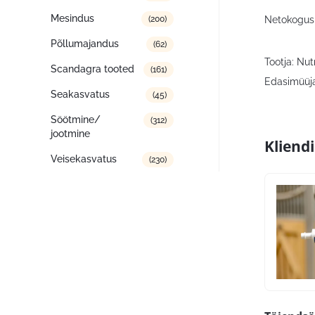
Mesindus
Netokogus
(200)
Põllumajandus
(62)
Tootja: Nut
Scandagra tooted
(161)
Edasimüüja
Seakasvatus
(45)
Söötmine/
(312)
jootmine
Kliend
Veisekasvatus
(230)