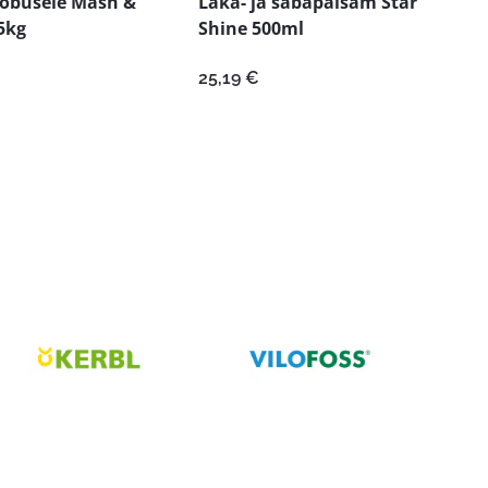
hobusele Mash &
Laka- ja sabapalsam Star
5kg
Shine 500ml
25,19
€