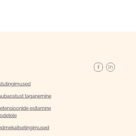
stutingimused
aubaostust taganemine
etensioonide esitamine
odetele
ndmekaitsetingimused