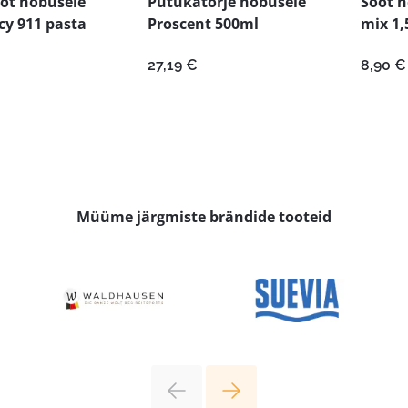
öt hobusele
Putukatõrje hobusele
Sööt 
y 911 pasta
Proscent 500ml
mix 1,
27,19
€
8,90
€
Müüme järgmiste brändide tooteid