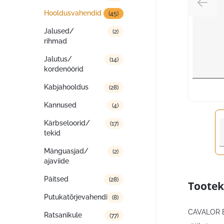
Hooldusvahendid
(45)
Jalused/
(2)
rihmad
Jalutus/
(14)
kordenöörid
Kabjahooldus
(28)
Kannused
(4)
Kärbseloorid/
(17)
tekid
Mänguasjad/
(2)
ajaviide
Päitsed
(28)
Tootek
Putukatõrjevahendid
(8)
CAVALOR BI
Ratsanikule
(77)