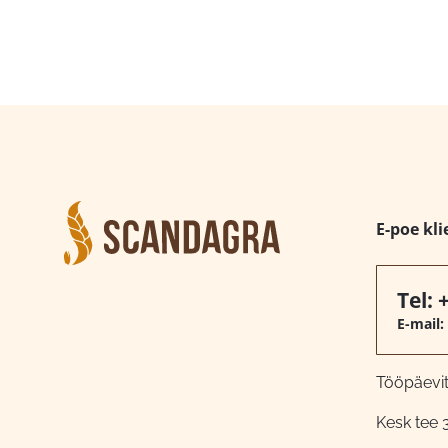
E-poe kli
Tel:
E-mail:
Tööpäeviti
Kesk tee 3