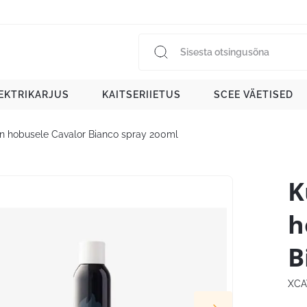
EKTRIKARJUS
KAITSERIIETUS
SCEE VÄETISED
 hobusele Cavalor Bianco spray 200ml
K
h
B
XCA