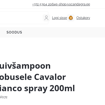
+372 5304 2064
e-shop@scandagra.ee
Logi sisse
Ostukorv
SOODUS
uivšampoon
obusele Cavalor
ianco spray 200ml
V072