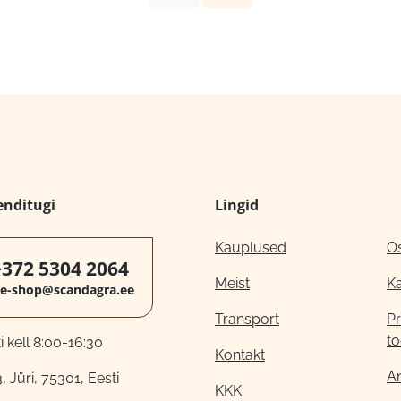
enditugi
Lingid
Kauplused
O
+372 5304 2064
Meist
K
e-shop@scandagra.ee
Transport
Pr
to
 kell 8:00-16:30
Kontakt
A
, Jüri, 75301, Eesti
KKK