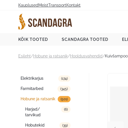
Liigu
Kauplused
Meist
Transport
Kontakt
sisu
juurde
Scandagra e-pood
KÕIK TOOTED
SCANDAGRA TOOTED
EL
Esileht
/
Hobune ja ratsanik
/
Hooldusvahendid
/
Kuivšampoon
Tootekategooriad
Elektrikarjus
(174)
Farmitarbed
(345)
Hobune ja ratsanik
(501)
Harjad/
(6)
tarvikud
Hobutekid
(39)