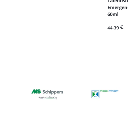
Täiendsö
Emergenc
60ml
44,39
€