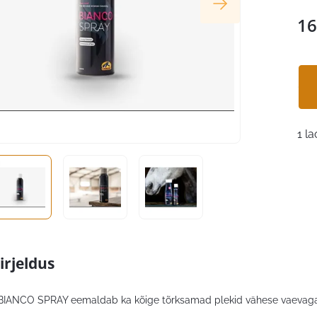
16
1 la
irjeldus
ANCO SPRAY eemaldab ka kõige tõrksamad plekid vähese vaevaga. V