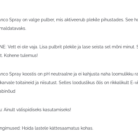
anco Spray on valge pulber, mis aktiveerub plekile pihustades. See 
emaldatavaks.
 Vett ei ole vaja. Lisa pulbrit plekile ja lase seista sel mõni minut.
ut. Kohene tulemus!
nco Spray koostis on pH neutraalne ja ei kahjusta naha loomulikku ra
arvale toitaineid ja niisutust. Selles looduslikus õlis on rikkalikult E
abinõud
: Ainult välispidiseks kasutamiseks!
tingimused: Hoida lastele kättesaamatus kohas.