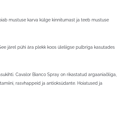
hoiab mustuse karva külge kinnitumast ja teeb mustuse
 See järel pühi ära plekk koos üleliigse pulbriga kasutades
sukihti. Cavalor Bianco Spray on rikastatud argaaniaõliga,
-vitamiini, rasvhappeid ja antioksüdante. Hoiatused ja