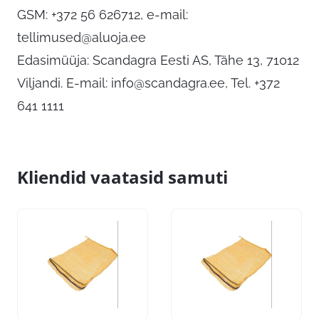
GSM: +372 56 626712, e-mail:
tellimused@aluoja.ee
Edasimüüja: Scandagra Eesti AS, Tähe 13, 71012
Viljandi. E-mail:
info@scandagra.ee
, Tel. +372
641 1111
Kliendid vaatasid samuti