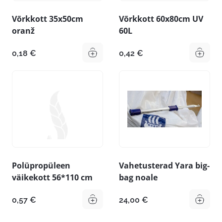
Võrkkott 35x50cm
Võrkkott 60x80cm UV
oranž
60L
0,18
€
0,42
€
Polüpropüleen
Vahetusterad Yara big-
väikekott 56*110 cm
bag noale
0,57
€
24,00
€