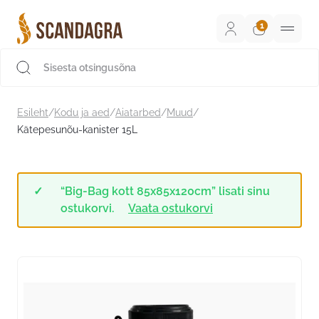
Liigu
sisu
juurde
Scandagra e-pood
Esileht
/
Kodu ja aed
/
Aiatarbed
/
Muud
/
Kätepesunõu-kanister 15L
“Big-Bag kott 85x85x120cm” lisati sinu
ostukorvi.
Vaata ostukorvi