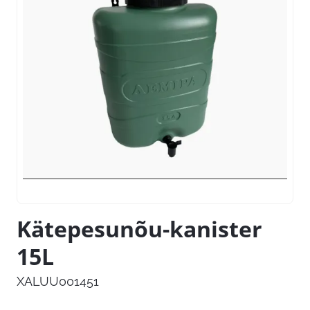
Kätepesunõu-kanister
15L
XALUU001451