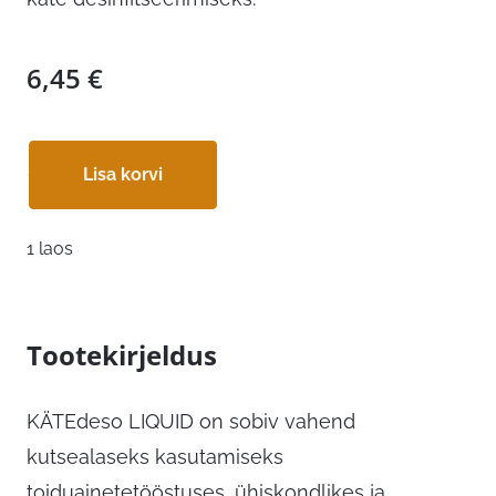
6,45
€
Lisa korvi
1 laos
Tootekirjeldus
KÄTEdeso LIQUID on sobiv vahend
kutsealaseks kasutamiseks
toiduainetetööstuses, ühiskondlikes ja