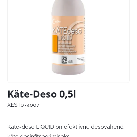
Käte-Deso 0,5l
XEST074007
Käte-deso LIQUID on efektiivne desovahend
käte desinfitseerimiseks.