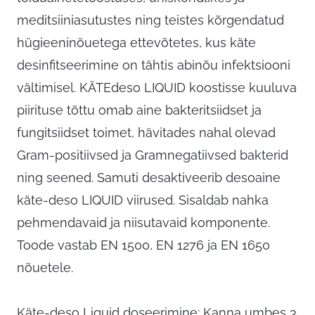
meditsiiniasutustes ning teistes kõrgendatud
hügieeninõuetega ettevõtetes, kus käte
desinfitseerimine on tähtis abinõu infektsiooni
vältimisel. KÄTEdeso LIQUID koostisse kuuluva
piirituse tõttu omab aine bakteritsiidset ja
fungitsiidset toimet, hävitades nahal olevad
Gram-positiivsed ja Gramnegatiivsed bakterid
ning seened. Samuti desaktiveerib desoaine
käte-deso LIQUID viirused. Sisaldab nahka
pehmendavaid ja niisutavaid komponente.
Toode vastab EN 1500, EN 1276 ja EN 1650
nõuetele.
Käte-deso Liquid doseerimine: Kanna umbes 3