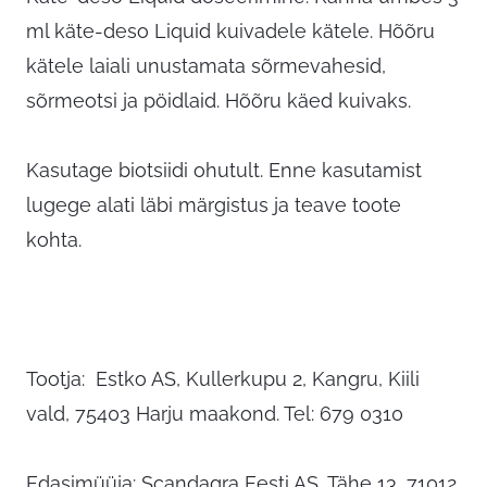
ml käte-deso Liquid kuivadele kätele. Hõõru
kätele laiali unustamata sõrmevahesid,
sõrmeotsi ja pöidlaid. Hõõru käed kuivaks.
Kasutage biotsiidi ohutult. Enne kasutamist
lugege alati läbi märgistus ja teave toote
kohta.
Tootja: Estko AS, Kullerkupu 2, Kangru, Kiili
vald, 75403 Harju maakond. Tel: 679 0310
Edasimüüja: Scandagra Eesti AS, Tähe 13, 71012