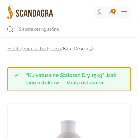
Liigu
sisu
juurde
Scandagra e-pood
Esileht
/
Farmitarbed
/
Deso
/
Käte-Deso 0,5l
“Kuivatusaine Stalosan Dry 15kg” lisati
sinu ostukorvi.
Vaata ostukorvi