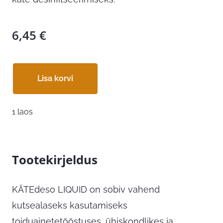
6,45
€
Lisa korvi
1 laos
Tootekirjeldus
KÄTEdeso LIQUID on sobiv vahend
kutsealaseks kasutamiseks
toiduainetetööstuses, ühiskondlikes ja