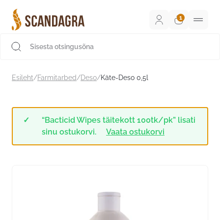
Liigu
sisu
juurde
Scandagra e-pood
Esileht
/
Farmitarbed
/
Deso
/
Käte-Deso 0,5l
“Bacticid Wipes täitekott 100tk/pk” lisati
sinu ostukorvi.
Vaata ostukorvi