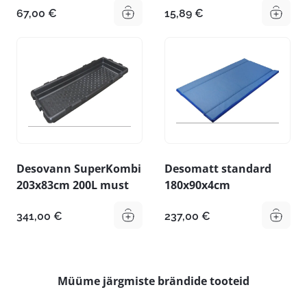
67,00
€
15,89
€
Desovann SuperKombi
Desomatt standard
203x83cm 200L must
180x90x4cm
341,00
€
237,00
€
Müüme järgmiste brändide tooteid