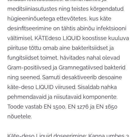
meditsiiniasutustes ning teistes kõrgendatud
hügieeninõuetega ettevõtetes, kus käte
desinfitseerimine on tähtis abinõu infektsiooni
vältimisel. KÄTEdeso LIQUID koostisse kuuluva
piirituse tõttu omab aine bakteritsiidset ja
fungitsiidset toimet, hävitades nahal olevad
Gram-positiivsed ja Gramnegatiivsed bakterid
ning seened. Samuti desaktiveerib desoaine
käte-deso LIQUID viirused. Sisaldab nahka
pehmendavaid ja niisutavaid komponente.
Toode vastab EN 1500, EN 1276 ja EN 1650
nõuetele.
Käte-deso Liquid doseerimine: Kanna umbes 3