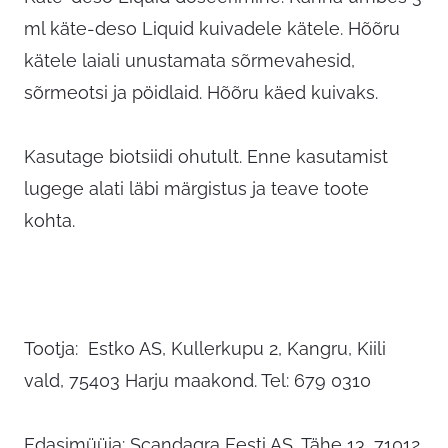
ml käte-deso Liquid kuivadele kätele. Hõõru
kätele laiali unustamata sõrmevahesid,
sõrmeotsi ja pöidlaid. Hõõru käed kuivaks.
Kasutage biotsiidi ohutult. Enne kasutamist
lugege alati läbi märgistus ja teave toote
kohta.
Tootja: Estko AS, Kullerkupu 2, Kangru, Kiili
vald, 75403 Harju maakond. Tel: 679 0310
Edasimüüja: Scandagra Eesti AS, Tähe 13, 71012