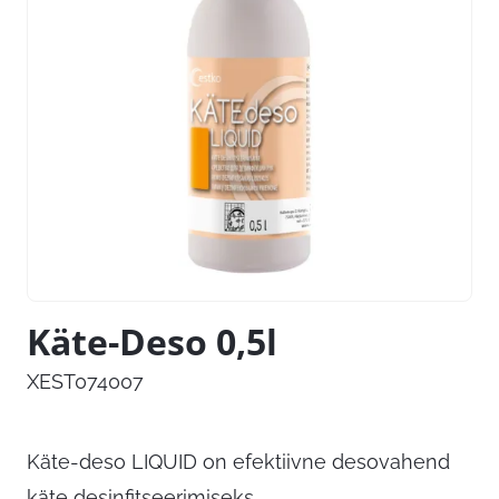
Käte-Deso 0,5l
XEST074007
Käte-deso LIQUID on efektiivne desovahend
käte desinfitseerimiseks.