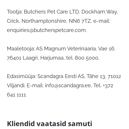
Tootja: Butchers Pet Care LTD, Dockham Way,
Crick, Northamptonshire, NN6 7TZ, e-mail:
enquiries@butcherspetcare.com
.
Maaletooja: AS Magnum Veterinaaria, Vae 16,
76401 Laagri, Harjumaa, tel. 800 5000.
Edasimüüja: Scandagra Eesti AS, Tähe 13, 71012
Viljandi. E-mail:
info@scandagra.ee
, Tel. +372
641 1111.
Kliendid vaatasid samuti