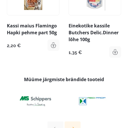
Kassi maius Flamingo
Einekotike kassile
Hapki pehme part 50g
Butchers Delic.Dinner
lõhe 100g
2,20
€
1,35
€
Müüme järgmiste brändide tooteid