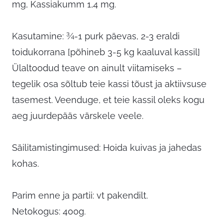
mg, Kassiakumm 1,4 mg.
Kasutamine: ¾-1 purk päevas, 2-3 eraldi
toidukorrana [põhineb 3-5 kg kaaluval kassil]
Ülaltoodud teave on ainult viitamiseks –
tegelik osa sõltub teie kassi tõust ja aktiivsuse
tasemest. Veenduge, et teie kassil oleks kogu
aeg juurdepääs värskele veele.
Säilitamistingimused: Hoida kuivas ja jahedas
kohas.
Parim enne ja partii: vt pakendilt.
Netokogus: 400g.