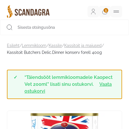
Liigu
sisu
juurde
Scandagra e-pood
Esileht
/
Lemmikloom
/
Kassile
/
Kassitoit ja maiused
/
Kassitoit Butchers Delic.Dinner konserv forell 400g
“Täiendsööt lemmikloomadele Kaopect
Vet 200ml” lisati sinu ostukorvi.
Vaata
ostukorvi