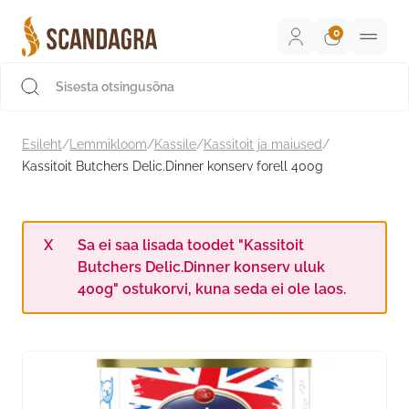
Liigu
sisu
juurde
Scandagra e-pood
Esileht
/
Lemmikloom
/
Kassile
/
Kassitoit ja maiused
/
Kassitoit Butchers Delic.Dinner konserv forell 400g
Sa ei saa lisada toodet "Kassitoit
Butchers Delic.Dinner konserv uluk
400g" ostukorvi, kuna seda ei ole laos.