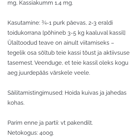
mg, Kassiakumm 1,4 mg.
Kasutamine: ¾-1 purk päevas, 2-3 eraldi
toidukorrana [põhineb 3-5 kg kaaluval kassil]
Ülaltoodud teave on ainult viitamiseks –
tegelik osa sõltub teie kassi tõust ja aktiivsuse
tasemest. Veenduge, et teie kassil oleks kogu
aeg juurdepääs värskele veele.
Säilitamistingimused: Hoida kuivas ja jahedas
kohas.
Parim enne ja partii: vt pakendilt.
Netokogus: 400g.