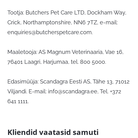
Tootja: Butchers Pet Care LTD, Dockham Way,
Crick, Northamptonshire, NN6 7TZ, e-mail:
enquiries@butcherspetcare.com
.
Maaletooja: AS Magnum Veterinaaria, Vae 16,
76401 Laagri, Harjumaa, tel. 800 5000.
Edasimüüja: Scandagra Eesti AS, Tähe 13, 71012
Viljandi. E-mail:
info@scandagra.ee
, Tel. +372
641 1111.
Kliendid vaatasid samuti