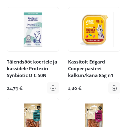
Täiendsööt koertele ja
Kassitoit Edgard
kassidele Protexin
Cooper pasteet
Synbiotic D-C 50N
kalkun/kana 85g n1
24,79
€
1,80
€