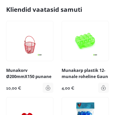
Kliendid vaatasid samuti
Munakorv
Munakarp plastik 12-
Ø200mmX150 punane
munale roheline Gaun
10,00
€
4,00
€