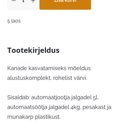
Lisa korvi
5 laos
Tootekirjeldus
Kanade kasvatamiseks mõeldus
alustuskomplekt, rohelist värvi.
Sisaldab: automaatjootja jalgadel 5l,
automaatsöötja jalgadel 4kg, pesakast ja
munakarp plastikust.