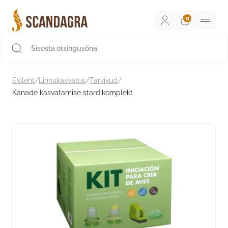
Liigu
sisu
juurde
Scandagra e-pood
Esileht
/
Linnukasvatus
/
Tarvikud
/
Kanade kasvatamise stardikomplekt