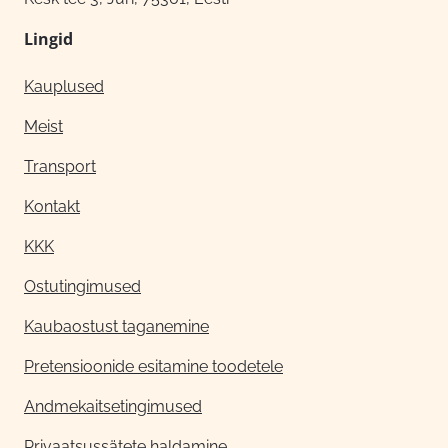
Lingid
Kauplused
Meist
Transport
Kontakt
KKK
Ostutingimused
Kaubaostust taganemine
Pretensioonide esitamine toodetele
Andmekaitsetingimused
Privaatsussätete haldamine